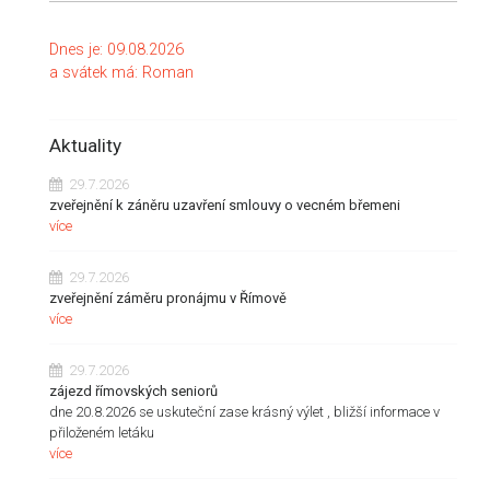
Dnes je:
09.08.2026
a svátek má:
Roman
Aktuality
29.7.2026
zveřejnění k záněru uzavření smlouvy o vecném břemeni
více
29.7.2026
zveřejnění záměru pronájmu v Římově
více
29.7.2026
zájezd římovských seniorů
dne 20.8.2026 se uskuteční zase krásný výlet , bližší informace v
přiloženém letáku
více