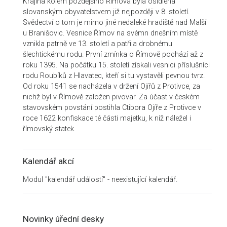
Krajina kolem pozdějšího Římova byla osídlena
slovanským obyvatelstvem již nejpozději v 8. století.
Svědectví o tom je mimo jiné nedaleké hradiště nad Malší
u Branišovic. Vesnice Římov na svémn dnešním místě
vznikla patrně ve 13. století a patřila drobnému
šlechtickému rodu. První zmínka o Římově pochází až z
roku 1395. Na počátku 15. století získali vesnici příslušníci
rodu Roubíků z Hlavatec, kteří si tu vystavěli pevnou tvrz.
Od roku 1541 se nacházela v držení Ojířů z Protivce, za
nichž byl v Římově založen pivovar. Za účast v českém
stavovském povstání postihla Ctibora Ojíře z Protivce v
roce 1622 konfiskace té části majetku, k níž náležel i
římovský statek.
Kalendář akcí
Modul "kalendář událostí" - neexistující kalendář.
Novinky úřední desky