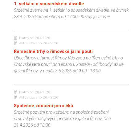
1. setkání o sousedském divadle
Srdečně zveme na 1. setkání o sousedském divadle, ve čtvrtek
23.4. 2026 Pod ořechem od 17:00 - Každý je vítán !!!
Platný od:
20.4.2026
Aktualizováno:
20.4.2026
Řemeslné trhy o římovské jarní pouti
Obec Římov a farnost Římov Vás zvou na "Řemeslné trhy o
římovské jarní pouti" pod lípami u kostela - od "boudy" až ke
galerii Římov. V neděli 3.5.2026 od 9:00 - 13:00.
Platný od:
20.4.2026
Aktualizováno:
20.4.2026
Společné zdobení perníčků
Srdečné pozvání pro každého na společné zdobení
římovských pašijových perníčků v galerii Římov. Dne
21.4.2026 od 18:00.