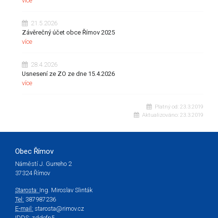
více
21.5.2026
Závěrečný účet obce Římov 2025
více
28.4.2026
Usnesení ze ZO ze dne 15.4.2026
více
Platný od:
23.3.2019
Aktualizováno:
23.3.2019
Obec Římov
Náměstí J. Gurreho 2
37324 Římov
Starosta:
Ing. Miroslav Slinták
Tel:
387987236
E-mail:
starosta@rimov.cz
IDDS:
zddefn5