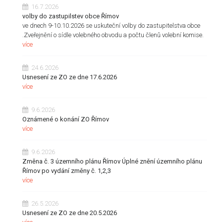
16.7.2026
volby do zastupilstev obce Římov
ve dnech 9-10.10.2026 se uskuteční volby do zastupitelstva obce
.Zveřejnění o sídle volebného obvodu a počtu členů volební komise.
více
24.6.2026
Usnesení ze ZO ze dne 17.6.2026
více
9.6.2026
Oznámené o konání ZO Římov
více
9.6.2026
Změna č. 3 územního plánu Římov Úplné znění územního plánu
Římov po vydání změny č. 1,2,3
více
26.5.2026
Usnesení ze ZO ze dne 20.5.2026