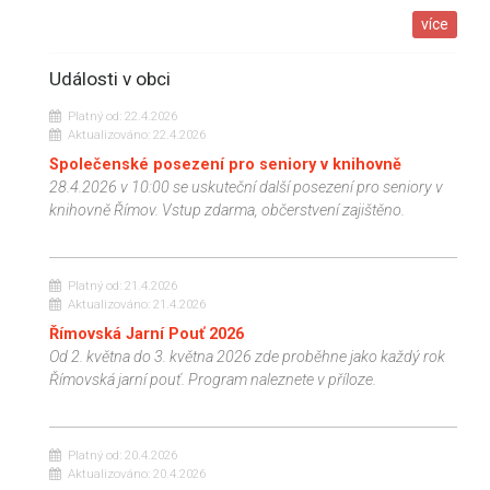
více
Události v obci
Platný od:
22.4.2026
Aktualizováno:
22.4.2026
Společenské posezení pro seniory v knihovně
28.4.2026 v 10:00 se uskuteční další posezení pro seniory v
knihovně Římov. Vstup zdarma, občerstvení zajištěno.
Platný od:
21.4.2026
Aktualizováno:
21.4.2026
Římovská Jarní Pouť 2026
Od 2. května do 3. května 2026 zde proběhne jako každý rok
Římovská jarní pouť. Program naleznete v příloze.
Platný od:
20.4.2026
Aktualizováno:
20.4.2026