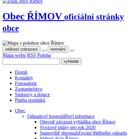
Obec
ŘÍMOV
oficiální stránky
obce
velikost zobrazení
normální
Mapa webu
RSS
Poloha
Domů
Kontakty
Fotogalerie
Zastupitelstvo
Smlouvy a dotace
Platba poplatků
Obec
Odpadové hospodářství informace
Obecně závazná vyhláška obce Římov
Svozové plány pro rok 2026
Stanoviště shromažďování tříděného odpadu
Sběrný dvůr Římov