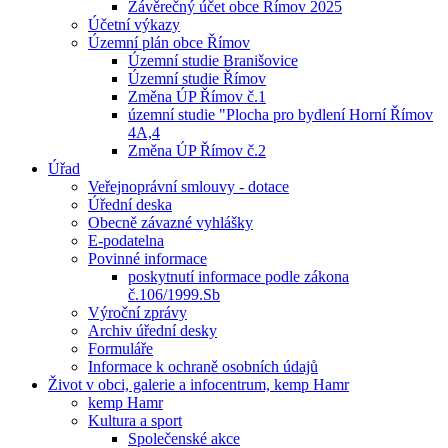
Závěrečný účet obce Římov 2025
Účetní výkazy
Územní plán obce Římov
Územní studie Branišovice
Územní studie Římov
Změna ÚP Římov č.1
územní studie "Plocha pro bydlení Horní Římov
4A,4
Změna ÚP Římov č.2
Úřad
Veřejnoprávní smlouvy - dotace
Úřední deska
Obecně závazné vyhlášky
E-podatelna
Povinné informace
poskytnutí informace podle zákona
č.106/1999.Sb
Výroční zprávy
Archiv úřední desky
Formuláře
Informace k ochraně osobních údajů
Život v obci, galerie a infocentrum, kemp Hamr
kemp Hamr
Kultura a sport
Společenské akce