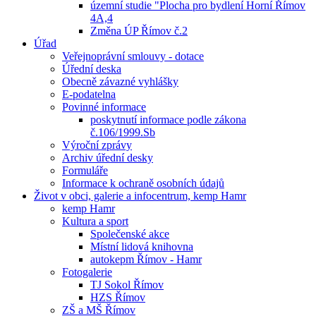
územní studie "Plocha pro bydlení Horní Římov
4A,4
Změna ÚP Římov č.2
Úřad
Veřejnoprávní smlouvy - dotace
Úřední deska
Obecně závazné vyhlášky
E-podatelna
Povinné informace
poskytnutí informace podle zákona
č.106/1999.Sb
Výroční zprávy
Archiv úřední desky
Formuláře
Informace k ochraně osobních údajů
Život v obci, galerie a infocentrum, kemp Hamr
kemp Hamr
Kultura a sport
Společenské akce
Místní lidová knihovna
autokepm Římov - Hamr
Fotogalerie
TJ Sokol Římov
HZS Římov
ZŠ a MŠ Římov