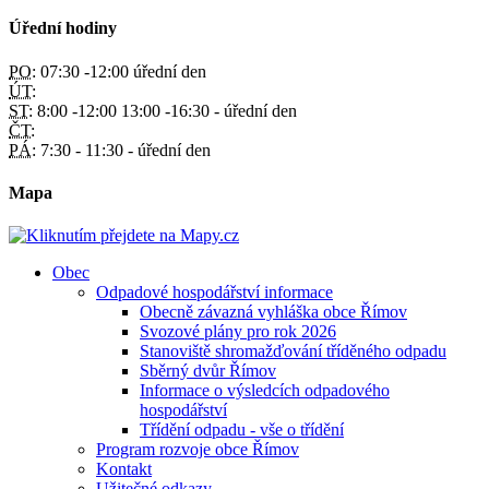
Úřední hodiny
PO:
07:30 -12:00 úřední den
ÚT:
ST:
8:00 -12:00 13:00 -16:30 - úřední den
ČT:
PÁ:
7:30 - 11:30 - úřední den
Mapa
Obec
Odpadové hospodářství informace
Obecně závazná vyhláška obce Římov
Svozové plány pro rok 2026
Stanoviště shromažďování tříděného odpadu
Sběrný dvůr Římov
Informace o výsledcích odpadového
hospodářství
Třídění odpadu - vše o třídění
Program rozvoje obce Římov
Kontakt
Užitečné odkazy