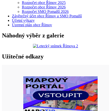
Rozpočet obce Římov 2025
Rozpočet obce Římov 2026
Rozpočet SMO Pomalší 2026
Závěrečný účet obce Římov a SMO Pomalší
Účetní výkazy
Územní plán obce Římov
Náhodný výběr z galerie
Užitečné odkazy