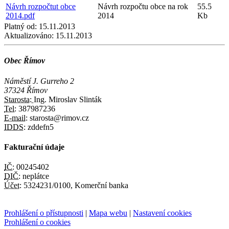
Návrh rozpočtut obce
Návrh rozpočtu obce na rok
55.5
2014.pdf
2014
Kb
Platný od:
15.11.2013
Aktualizováno:
15.11.2013
Obec Římov
Náměstí J. Gurreho 2
37324 Římov
Starosta:
Ing. Miroslav Slinták
Tel:
387987236
E-mail:
starosta@rimov.cz
IDDS:
zddefn5
Fakturační údaje
IČ:
00245402
DIČ:
neplátce
Účet:
5324231/0100, Komerční banka
Prohlášení o přístupnosti
|
Mapa webu
|
Nastavení cookies
Prohlášení o cookies