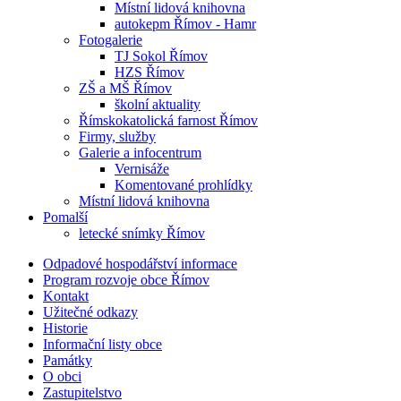
Místní lidová knihovna
autokepm Římov - Hamr
Fotogalerie
TJ Sokol Římov
HZS Římov
ZŠ a MŠ Římov
školní aktuality
Římskokatolická farnost Římov
Firmy, služby
Galerie a infocentrum
Vernisáže
Komentované prohlídky
Místní lidová knihovna
Pomalší
letecké snímky Římov
Odpadové hospodářství informace
Program rozvoje obce Římov
Kontakt
Užitečné odkazy
Historie
Informační listy obce
Památky
O obci
Zastupitelstvo