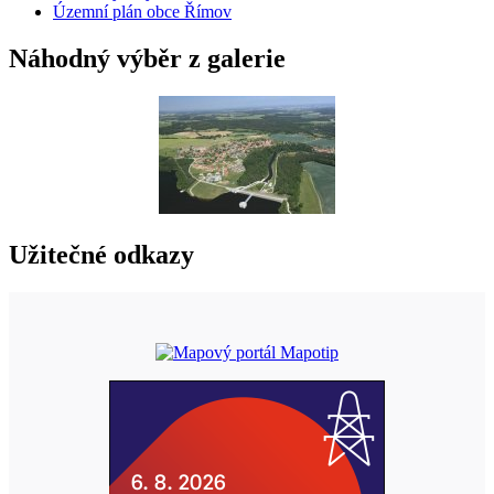
Územní plán obce Římov
Náhodný výběr z galerie
Užitečné odkazy