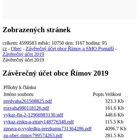
Zobrazených stránek
celkem:
4599583
měsíc:
10750
den:
1167
hodina:
95
cz
-
Obec
-
Závěrečný účet obce Římov a SMO Pomalší
-
Závěrečný účet 2019
Závěrečný účet 2019
Závěrečný účet obce Římov 2019
Přílohy k článku
Jméno souboru
Popis
Velikost
predvaha261508825.pdf
323.3 Kb
rozvaha980118126.pdf
161.6 Kb
vykaz-fin-2-12966983130.pdf
448.6 Kb
vykaz-zisku-a-ztraty148776348.pdf
115.5 Kb
zprava-o-vysledku-prezkumu731364286.pdf
4096.7 Kb
zu-obec-rimov799574263.pdf
281.5 Kb