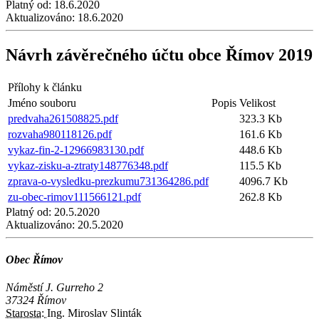
Platný od:
18.6.2020
Aktualizováno:
18.6.2020
Návrh závěrečného účtu obce Římov 2019
Přílohy k článku
Jméno souboru
Popis
Velikost
predvaha261508825.pdf
323.3 Kb
rozvaha980118126.pdf
161.6 Kb
vykaz-fin-2-12966983130.pdf
448.6 Kb
vykaz-zisku-a-ztraty148776348.pdf
115.5 Kb
zprava-o-vysledku-prezkumu731364286.pdf
4096.7 Kb
zu-obec-rimov111566121.pdf
262.8 Kb
Platný od:
20.5.2020
Aktualizováno:
20.5.2020
Obec Římov
Náměstí J. Gurreho 2
37324 Římov
Starosta:
Ing. Miroslav Slinták