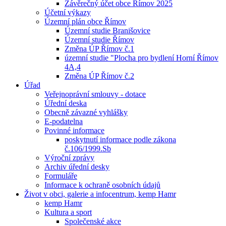
Závěrečný účet obce Římov 2025
Účetní výkazy
Územní plán obce Římov
Územní studie Branišovice
Územní studie Římov
Změna ÚP Římov č.1
územní studie "Plocha pro bydlení Horní Římov
4A,4
Změna ÚP Římov č.2
Úřad
Veřejnoprávní smlouvy - dotace
Úřední deska
Obecně závazné vyhlášky
E-podatelna
Povinné informace
poskytnutí informace podle zákona
č.106/1999.Sb
Výroční zprávy
Archiv úřední desky
Formuláře
Informace k ochraně osobních údajů
Život v obci, galerie a infocentrum, kemp Hamr
kemp Hamr
Kultura a sport
Společenské akce