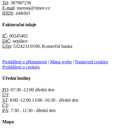
Tel:
387987236
E-mail:
starosta@rimov.cz
IDDS:
zddefn5
Fakturační údaje
IČ:
00245402
DIČ:
neplátce
Účet:
5324231/0100, Komerční banka
Prohlášení o přístupnosti
|
Mapa webu
|
Nastavení cookies
Prohlášení o cookies
Úřední hodiny
PO:
07:30 -12:00 úřední den
ÚT:
ST:
8:00 -12:00 13:00 -16:30 - úřední den
ČT:
PÁ:
7:30 - 11:30 - úřední den
Mapa