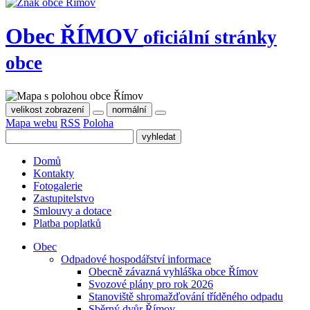
Obec
ŘÍMOV
oficiální stránky
obce
velikost zobrazení
normální
Mapa webu
RSS
Poloha
Domů
Kontakty
Fotogalerie
Zastupitelstvo
Smlouvy a dotace
Platba poplatků
Obec
Odpadové hospodářství informace
Obecně závazná vyhláška obce Římov
Svozové plány pro rok 2026
Stanoviště shromažďování tříděného odpadu
Sběrný dvůr Římov