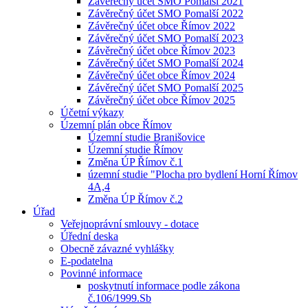
Závěrečný účet SMO Pomalší 2021
Závěrečný účet SMO Pomalší 2022
Závěrečný účet obce Římov 2022
Závěrečný účet SMO Pomalší 2023
Závěrečný účet obce Římov 2023
Závěrečný účet SMO Pomalší 2024
Závěrečný účet obce Římov 2024
Závěrečný účet SMO Pomalší 2025
Závěrečný účet obce Římov 2025
Účetní výkazy
Územní plán obce Římov
Územní studie Branišovice
Územní studie Římov
Změna ÚP Římov č.1
územní studie "Plocha pro bydlení Horní Římov
4A,4
Změna ÚP Římov č.2
Úřad
Veřejnoprávní smlouvy - dotace
Úřední deska
Obecně závazné vyhlášky
E-podatelna
Povinné informace
poskytnutí informace podle zákona
č.106/1999.Sb