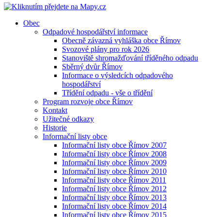
Obec
Odpadové hospodářství informace
Obecně závazná vyhláška obce Římov
Svozové plány pro rok 2026
Stanoviště shromažďování tříděného odpadu
Sběrný dvůr Římov
Informace o výsledcích odpadového
hospodářství
Třídění odpadu - vše o třídění
Program rozvoje obce Římov
Kontakt
Užitečné odkazy
Historie
Informační listy obce
Informační listy obce Římov 2007
Informační listy obce Římov 2008
Informační listy obce Římov 2009
Informační listy obce Římov 2010
Informační listy obce Římov 2011
Informační listy obce Římov 2012
Informační listy obce Římov 2013
Informační listy obce Římov 2014
Informační listy obce Římov 2015