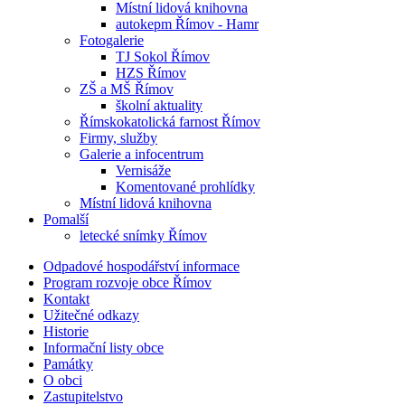
Místní lidová knihovna
autokepm Římov - Hamr
Fotogalerie
TJ Sokol Římov
HZS Římov
ZŠ a MŠ Římov
školní aktuality
Římskokatolická farnost Římov
Firmy, služby
Galerie a infocentrum
Vernisáže
Komentované prohlídky
Místní lidová knihovna
Pomalší
letecké snímky Římov
Odpadové hospodářství informace
Program rozvoje obce Římov
Kontakt
Užitečné odkazy
Historie
Informační listy obce
Památky
O obci
Zastupitelstvo