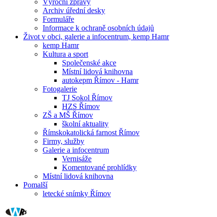
Výroční zprávy
Archiv úřední desky
Formuláře
Informace k ochraně osobních údajů
Život v obci, galerie a infocentrum, kemp Hamr
kemp Hamr
Kultura a sport
Společenské akce
Místní lidová knihovna
autokepm Římov - Hamr
Fotogalerie
TJ Sokol Římov
HZS Římov
ZŠ a MŠ Římov
školní aktuality
Římskokatolická farnost Římov
Firmy, služby
Galerie a infocentrum
Vernisáže
Komentované prohlídky
Místní lidová knihovna
Pomalší
letecké snímky Římov