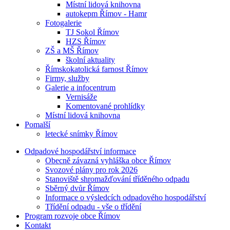
Místní lidová knihovna
autokepm Římov - Hamr
Fotogalerie
TJ Sokol Římov
HZS Římov
ZŠ a MŠ Římov
školní aktuality
Římskokatolická farnost Římov
Firmy, služby
Galerie a infocentrum
Vernisáže
Komentované prohlídky
Místní lidová knihovna
Pomalší
letecké snímky Římov
Odpadové hospodářství informace
Obecně závazná vyhláška obce Římov
Svozové plány pro rok 2026
Stanoviště shromažďování tříděného odpadu
Sběrný dvůr Římov
Informace o výsledcích odpadového hospodářství
Třídění odpadu - vše o třídění
Program rozvoje obce Římov
Kontakt