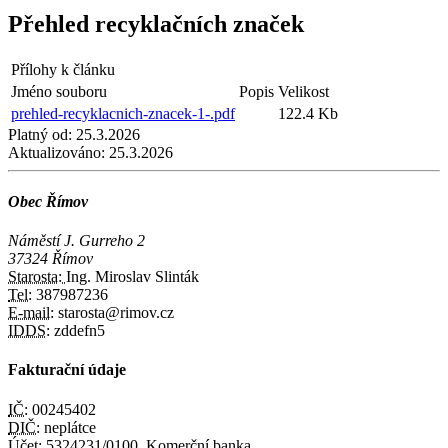
Přehled recyklačních značek
Přílohy k článku
Jméno souboru
Popis
Velikost
prehled-recyklacnich-znacek-1-.pdf
122.4 Kb
Platný od:
25.3.2026
Aktualizováno:
25.3.2026
Obec Římov
Náměstí J. Gurreho 2
37324 Římov
Starosta:
Ing. Miroslav Slinták
Tel:
387987236
E-mail:
starosta@rimov.cz
IDDS:
zddefn5
Fakturační údaje
IČ:
00245402
DIČ:
neplátce
Účet:
5324231/0100, Komerční banka