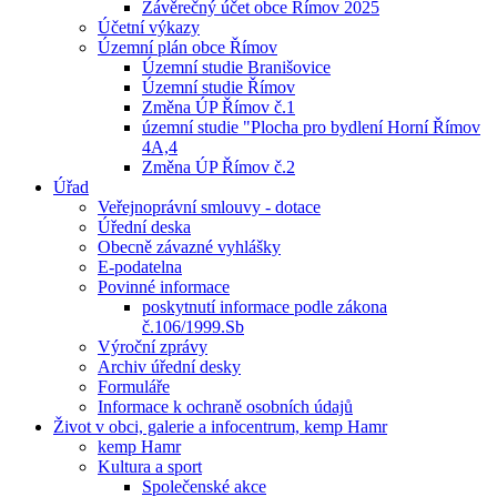
Závěrečný účet obce Římov 2025
Účetní výkazy
Územní plán obce Římov
Územní studie Branišovice
Územní studie Římov
Změna ÚP Římov č.1
územní studie "Plocha pro bydlení Horní Římov
4A,4
Změna ÚP Římov č.2
Úřad
Veřejnoprávní smlouvy - dotace
Úřední deska
Obecně závazné vyhlášky
E-podatelna
Povinné informace
poskytnutí informace podle zákona
č.106/1999.Sb
Výroční zprávy
Archiv úřední desky
Formuláře
Informace k ochraně osobních údajů
Život v obci, galerie a infocentrum, kemp Hamr
kemp Hamr
Kultura a sport
Společenské akce