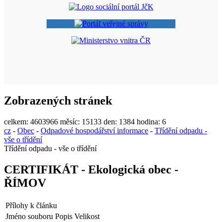
Zobrazených stránek
celkem:
4603966
měsíc:
15133
den:
1384
hodina:
6
cz
-
Obec
-
Odpadové hospodářství informace
-
Třídění odpadu -
vše o třídění
Třídění odpadu - vše o třídění
CERTIFIKÁT - Ekologická obec -
ŘÍMOV
Přílohy k článku
Jméno souboru
Popis
Velikost