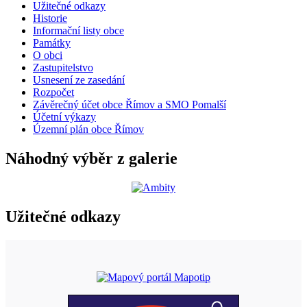
Užitečné odkazy
Historie
Informační listy obce
Památky
O obci
Zastupitelstvo
Usnesení ze zasedání
Rozpočet
Závěrečný účet obce Římov a SMO Pomalší
Účetní výkazy
Územní plán obce Římov
Náhodný výběr z galerie
Užitečné odkazy