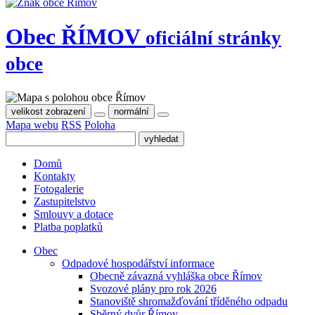
Obec
ŘÍMOV
oficiální stránky
obce
velikost zobrazení
normální
Mapa webu
RSS
Poloha
Domů
Kontakty
Fotogalerie
Zastupitelstvo
Smlouvy a dotace
Platba poplatků
Obec
Odpadové hospodářství informace
Obecně závazná vyhláška obce Římov
Svozové plány pro rok 2026
Stanoviště shromažďování tříděného odpadu
Sběrný dvůr Římov