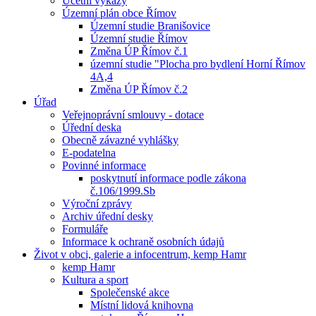
Účetní výkazy
Územní plán obce Římov
Územní studie Branišovice
Územní studie Římov
Změna ÚP Římov č.1
územní studie "Plocha pro bydlení Horní Římov
4A,4
Změna ÚP Římov č.2
Úřad
Veřejnoprávní smlouvy - dotace
Úřední deska
Obecně závazné vyhlášky
E-podatelna
Povinné informace
poskytnutí informace podle zákona
č.106/1999.Sb
Výroční zprávy
Archiv úřední desky
Formuláře
Informace k ochraně osobních údajů
Život v obci, galerie a infocentrum, kemp Hamr
kemp Hamr
Kultura a sport
Společenské akce
Místní lidová knihovna