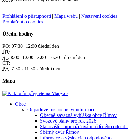
Prohlášení o přístupnosti
|
Mapa webu
|
Nastavení cookies
Prohlášení o cookies
Úřední hodiny
PO:
07:30 -12:00 úřední den
ÚT:
ST:
8:00 -12:00 13:00 -16:30 - úřední den
ČT:
PÁ:
7:30 - 11:30 - úřední den
Mapa
Obec
Odpadové hospodářství informace
Obecně závazná vyhláška obce Římov
Svozové plány pro rok 2026
Stanoviště shromažďování tříděného odpadu
Sběrný dvůr Římov
Informace o výsledcích odpadového