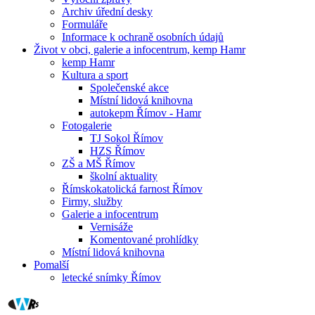
Archiv úřední desky
Formuláře
Informace k ochraně osobních údajů
Život v obci, galerie a infocentrum, kemp Hamr
kemp Hamr
Kultura a sport
Společenské akce
Místní lidová knihovna
autokepm Římov - Hamr
Fotogalerie
TJ Sokol Římov
HZS Římov
ZŠ a MŠ Římov
školní aktuality
Římskokatolická farnost Římov
Firmy, služby
Galerie a infocentrum
Vernisáže
Komentované prohlídky
Místní lidová knihovna
Pomalší
letecké snímky Římov