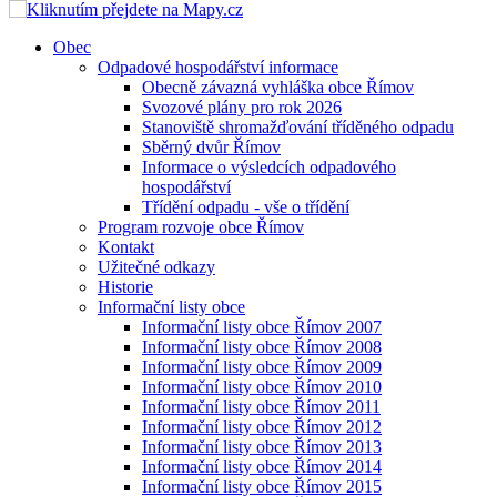
Obec
Odpadové hospodářství informace
Obecně závazná vyhláška obce Římov
Svozové plány pro rok 2026
Stanoviště shromažďování tříděného odpadu
Sběrný dvůr Římov
Informace o výsledcích odpadového
hospodářství
Třídění odpadu - vše o třídění
Program rozvoje obce Římov
Kontakt
Užitečné odkazy
Historie
Informační listy obce
Informační listy obce Římov 2007
Informační listy obce Římov 2008
Informační listy obce Římov 2009
Informační listy obce Římov 2010
Informační listy obce Římov 2011
Informační listy obce Římov 2012
Informační listy obce Římov 2013
Informační listy obce Římov 2014
Informační listy obce Římov 2015