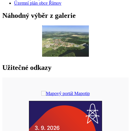
Územní plán obce Římov
Náhodný výběr z galerie
Užitečné odkazy