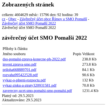
Zobrazených stránek
celkem:
4604629
měsíc:
15796
den:
92
hodina:
39
cz
-
Obec
-
Závěrečný účet obce Římov a SMO Pomalší
-
Závěrečný účet SMO Pomalší 2022
Závěrečný účet SMO Pomalší 2022
závěrečný účet SMO Pomalší 2022
Přílohy k článku
Jméno souboru
Popis
Velikost
dso-pomalsi-zprava-konecne-ph-2022.pdf
238.8 Kb
invent.zprava-smo.pdf
273.8 Kb
priloha668889701.pdf
84.1 Kb
rozvaha995422528.pdf
90.6 Kb
vykaz-o-plneni-rozpoctu.pdf
132 Kb
vykaz-zisku-a-ztraty320931581.pdf
70.8 Kb
zaverecny-ucet-smo-pomalsi-smo-pomalsi.pdf
1231.4 Kb
Platný od:
29.5.2023
Aktualizováno:
29.5.2023