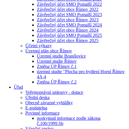
Závěrečný účet SMO Pomalší 2022
Závěrečný účet obce Římov 2022
Závěrečný účet SMO Pomalší 2023
Závěrečný účet obce Římov 2023
Závěrečný účet SMO Pomalší 2024
Závěrečný účet obce Římov 2024
Závěrečný účet SMO Pomalší 2025
Závěrečný účet obce Římov 2025
Účetní výkazy
Územní plán obce Římov
Územní studie Branišovice
Územní studie Římov
Změna ÚP Římov č.1
územní studie "Plocha pro bydlení Horní Římov
4A,4
Změna ÚP Římov č.2
Úřad
Veřejnoprávní smlouvy - dotace
Úřední deska
Obecně závazné vyhlášky
E-podatelna
Povinné informace
poskytnutí informace podle zákona
č.106/1999.Sb
Výroční zprávy