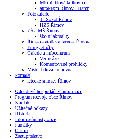
Místní lidová knihovna
autokepm Římov - Hamr
Fotogalerie
TJ Sokol Římov
HZS Římov
ZŠ a MŠ Římov
školní aktuality
Římskokatolická farnost Římov
Firmy, služby
Galerie a infocentrum
Vernisáže
Komentované prohlídky
Místní lidová knihovna
Pomalší
letecké snímky Římov
Odpadové hospodářství informace
Program rozvoje obce Římov
Kontakt
Užitečné odkazy
Historie
Informační listy obce
Památky
O obci
Zastupitelstvo