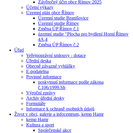
Závěrečný účet obce Římov 2025
Účetní výkazy
Územní plán obce Římov
Územní studie Branišovice
Územní studie Římov
Změna ÚP Římov č.1
územní studie "Plocha pro bydlení Horní Římov
4A,4
Změna ÚP Římov č.2
Úřad
Veřejnoprávní smlouvy - dotace
Úřední deska
Obecně závazné vyhlášky
E-podatelna
Povinné informace
poskytnutí informace podle zákona
č.106/1999.Sb
Výroční zprávy
Archiv úřední desky
Formuláře
Informace k ochraně osobních údajů
Život v obci, galerie a infocentrum, kemp Hamr
kemp Hamr
Kultura a sport
Společenské akce