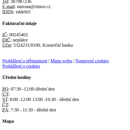
Tel:
387987236
E-mail:
starosta@rimov.cz
IDDS:
zddefn5
Fakturační údaje
IČ:
00245402
DIČ:
neplátce
Účet:
5324231/0100, Komerční banka
Prohlášení o přístupnosti
|
Mapa webu
|
Nastavení cookies
Prohlášení o cookies
Úřední hodiny
PO:
07:30 -12:00 úřední den
ÚT:
ST:
8:00 -12:00 13:00 -16:30 - úřední den
ČT:
PÁ:
7:30 - 11:30 - úřední den
Mapa