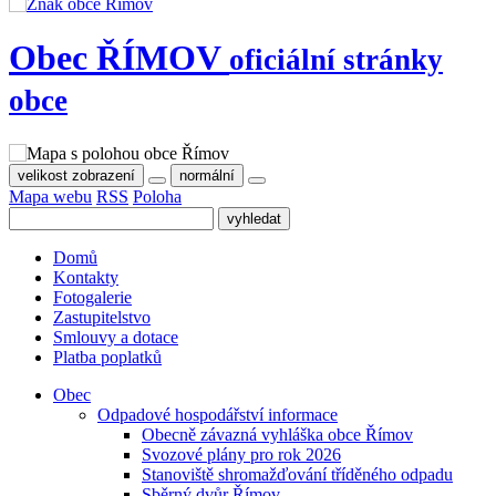
Obec
ŘÍMOV
oficiální stránky
obce
velikost zobrazení
normální
Mapa webu
RSS
Poloha
Domů
Kontakty
Fotogalerie
Zastupitelstvo
Smlouvy a dotace
Platba poplatků
Obec
Odpadové hospodářství informace
Obecně závazná vyhláška obce Římov
Svozové plány pro rok 2026
Stanoviště shromažďování tříděného odpadu
Sběrný dvůr Římov