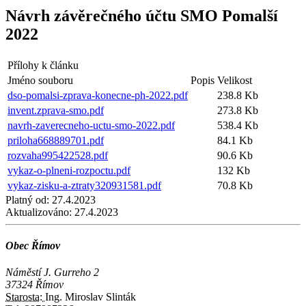
Návrh závěrečného účtu SMO Pomalší
2022
Přílohy k článku
Jméno souboru
Popis
Velikost
dso-pomalsi-zprava-konecne-ph-2022.pdf
238.8 Kb
invent.zprava-smo.pdf
273.8 Kb
navrh-zaverecneho-uctu-smo-2022.pdf
538.4 Kb
priloha668889701.pdf
84.1 Kb
rozvaha995422528.pdf
90.6 Kb
vykaz-o-plneni-rozpoctu.pdf
132 Kb
vykaz-zisku-a-ztraty320931581.pdf
70.8 Kb
Platný od:
27.4.2023
Aktualizováno:
27.4.2023
Obec Římov
Náměstí J. Gurreho 2
37324 Římov
Starosta:
Ing. Miroslav Slinták