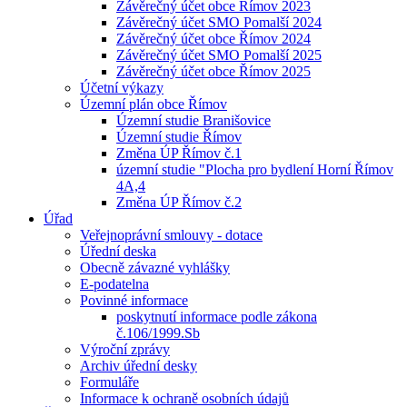
Závěrečný účet obce Římov 2023
Závěrečný účet SMO Pomalší 2024
Závěrečný účet obce Římov 2024
Závěrečný účet SMO Pomalší 2025
Závěrečný účet obce Římov 2025
Účetní výkazy
Územní plán obce Římov
Územní studie Branišovice
Územní studie Římov
Změna ÚP Římov č.1
územní studie "Plocha pro bydlení Horní Římov
4A,4
Změna ÚP Římov č.2
Úřad
Veřejnoprávní smlouvy - dotace
Úřední deska
Obecně závazné vyhlášky
E-podatelna
Povinné informace
poskytnutí informace podle zákona
č.106/1999.Sb
Výroční zprávy
Archiv úřední desky
Formuláře
Informace k ochraně osobních údajů