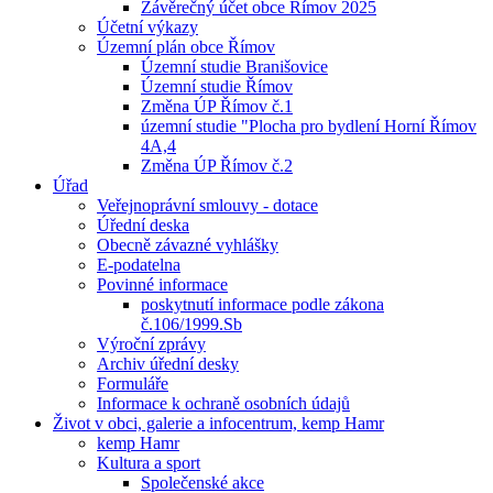
Závěrečný účet obce Římov 2025
Účetní výkazy
Územní plán obce Římov
Územní studie Branišovice
Územní studie Římov
Změna ÚP Římov č.1
územní studie "Plocha pro bydlení Horní Římov
4A,4
Změna ÚP Římov č.2
Úřad
Veřejnoprávní smlouvy - dotace
Úřední deska
Obecně závazné vyhlášky
E-podatelna
Povinné informace
poskytnutí informace podle zákona
č.106/1999.Sb
Výroční zprávy
Archiv úřední desky
Formuláře
Informace k ochraně osobních údajů
Život v obci, galerie a infocentrum, kemp Hamr
kemp Hamr
Kultura a sport
Společenské akce