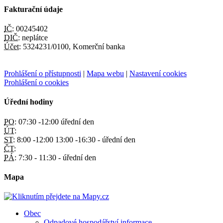
Fakturační údaje
IČ:
00245402
DIČ:
neplátce
Účet:
5324231/0100, Komerční banka
Prohlášení o přístupnosti
|
Mapa webu
|
Nastavení cookies
Prohlášení o cookies
Úřední hodiny
PO:
07:30 -12:00 úřední den
ÚT:
ST:
8:00 -12:00 13:00 -16:30 - úřední den
ČT:
PÁ:
7:30 - 11:30 - úřední den
Mapa
Obec
Odpadové hospodářství informace