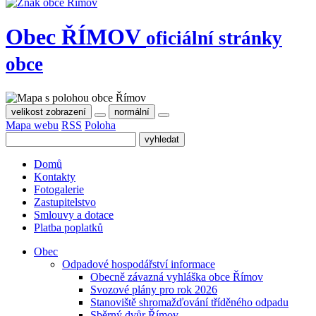
Obec
ŘÍMOV
oficiální stránky
obce
velikost zobrazení
normální
Mapa webu
RSS
Poloha
Domů
Kontakty
Fotogalerie
Zastupitelstvo
Smlouvy a dotace
Platba poplatků
Obec
Odpadové hospodářství informace
Obecně závazná vyhláška obce Římov
Svozové plány pro rok 2026
Stanoviště shromažďování tříděného odpadu
Sběrný dvůr Římov