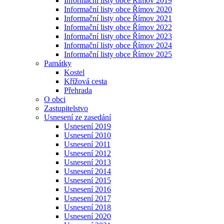
Informační listy obce Římov 2019
Informační listy obce Římov 2020
Informační listy obce Římov 2021
Informační listy obce Římov 2022
Informační listy obce Římov 2023
Informační listy obce Římov 2024
Informační listy obce Římov 2025
Památky
Kostel
Křížová cesta
Přehrada
O obci
Zastupitelstvo
Usnesení ze zasedání
Usnesení 2019
Usnesení 2010
Usnesení 2011
Usnesení 2012
Usnesení 2013
Usnesení 2014
Usnesení 2015
Usnesení 2016
Usnesení 2017
Usnesení 2018
Usnesení 2020