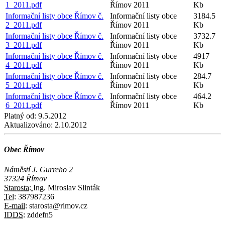
1_2011.pdf
Římov 2011
Kb
Informační listy obce Římov č.
Informační listy obce
3184.5
2_2011.pdf
Římov 2011
Kb
Informační listy obce Římov č.
Informační listy obce
3732.7
3_2011.pdf
Římov 2011
Kb
Informační listy obce Římov č.
Informační listy obce
4917
4_2011.pdf
Římov 2011
Kb
Informační listy obce Římov č.
Informační listy obce
284.7
5_2011.pdf
Římov 2011
Kb
Informační listy obce Římov č.
Informační listy obce
464.2
6_2011.pdf
Římov 2011
Kb
Platný od:
9.5.2012
Aktualizováno:
2.10.2012
Obec Římov
Náměstí J. Gurreho 2
37324 Římov
Starosta:
Ing. Miroslav Slinták
Tel:
387987236
E-mail:
starosta@rimov.cz
IDDS:
zddefn5