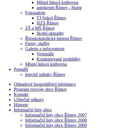
Místní lidová knihovna
autokepm Římov - Hamr
Fotogalerie
TJ Sokol Římov
HZS Římov
ZŠ a MŠ Římov
školní aktuality
Římskokatolická farnost Římov
Firmy, služby
Galerie a infocentrum
Vernisáže
Komentované prohlídky
Místní lidová knihovna
Pomalší
letecké snímky Římov
Odpadové hospodářství informace
Program rozvoje obce Římov
Kontakt
Užitečné odkazy
Historie
Informační listy obce
Informační listy obce Římov 2007
Informační listy obce Římov 2008
Informační listy obce Římov 2009