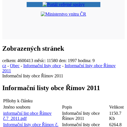
Zobrazených stránek
celkem:
4600413
měsíc:
11580
den:
1997
hodina:
9
cz
-
Obec
-
Informační listy obce
-
Informační listy obce Římov
2011
Informační listy obce Římov 2011
Informační listy obce Římov 2011
Přílohy k článku
Jméno souboru
Popis
Velikost
informační list obce Římov
Informační listy obce
1150.7
č.7_2011.pdf
Římov 2011
Kb
Informační listy obce Římov č.
Informační listy obce
6264.8