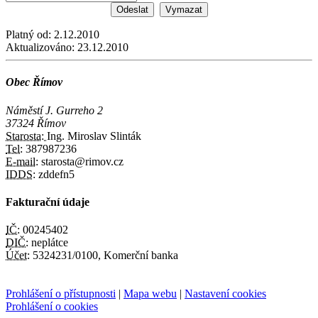
Platný od:
2.12.2010
Aktualizováno:
23.12.2010
Obec Římov
Náměstí J. Gurreho 2
37324 Římov
Starosta:
Ing. Miroslav Slinták
Tel:
387987236
E-mail:
starosta@rimov.cz
IDDS:
zddefn5
Fakturační údaje
IČ:
00245402
DIČ:
neplátce
Účet:
5324231/0100, Komerční banka
Prohlášení o přístupnosti
|
Mapa webu
|
Nastavení cookies
Prohlášení o cookies