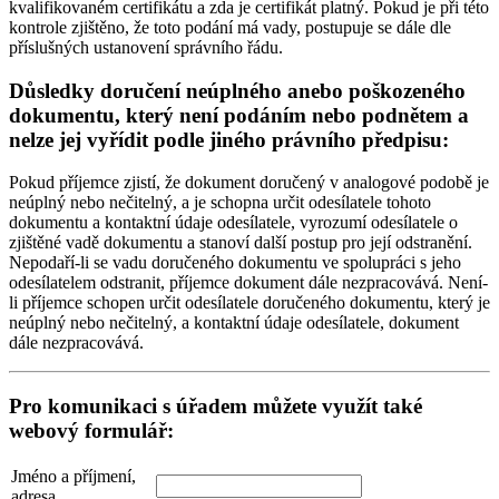
kvalifikovaném certifikátu a zda je certifikát platný. Pokud je při této
kontrole zjištěno, že toto podání má vady, postupuje se dále dle
příslušných ustanovení správního řádu.
Důsledky doručení neúplného anebo poškozeného
dokumentu, který není podáním nebo podnětem a
nelze jej vyřídit podle jiného právního předpisu:
Pokud příjemce zjistí, že dokument doručený v analogové podobě je
neúplný nebo nečitelný, a je schopna určit odesílatele tohoto
dokumentu a kontaktní údaje odesílatele, vyrozumí odesílatele o
zjištěné vadě dokumentu a stanoví další postup pro její odstranění.
Nepodaří-li se vadu doručeného dokumentu ve spolupráci s jeho
odesílatelem odstranit, příjemce dokument dále nezpracovává. Není-
li příjemce schopen určit odesílatele doručeného dokumentu, který je
neúplný nebo nečitelný, a kontaktní údaje odesílatele, dokument
dále nezpracovává.
Pro komunikaci s úřadem můžete využít také
webový formulář:
Jméno a příjmení,
adresa