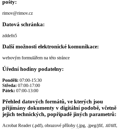
pošty:
rimov@rimov.cz
Datová schránka:
zddefn5
Další možnosti elektronické komunikace:
webovým formulářem na této stránce
Úřední hodiny podatelny:
Pondělí:
07:00-15:30
Středa:
07:00-17:00
Pátek:
07:00-13:00
Přehled datových formátů, ve kterých jsou
přijímány dokumenty v digitální podobě, včetně
jejich technických, popřípadě jiných parametrů:
Acrobat Reader (.pdf), obrazové přílohy (.jpg, .jpeg/jfif, .tif/tiff,