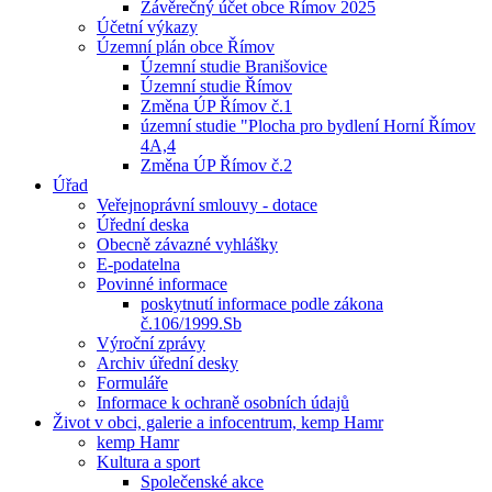
Závěrečný účet obce Římov 2025
Účetní výkazy
Územní plán obce Římov
Územní studie Branišovice
Územní studie Římov
Změna ÚP Římov č.1
územní studie "Plocha pro bydlení Horní Římov
4A,4
Změna ÚP Římov č.2
Úřad
Veřejnoprávní smlouvy - dotace
Úřední deska
Obecně závazné vyhlášky
E-podatelna
Povinné informace
poskytnutí informace podle zákona
č.106/1999.Sb
Výroční zprávy
Archiv úřední desky
Formuláře
Informace k ochraně osobních údajů
Život v obci, galerie a infocentrum, kemp Hamr
kemp Hamr
Kultura a sport
Společenské akce