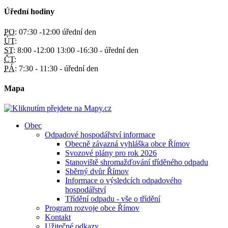
Úřední hodiny
PO:
07:30 -12:00 úřední den
ÚT:
ST:
8:00 -12:00 13:00 -16:30 - úřední den
ČT:
PÁ:
7:30 - 11:30 - úřední den
Mapa
Obec
Odpadové hospodářství informace
Obecně závazná vyhláška obce Římov
Svozové plány pro rok 2026
Stanoviště shromažďování tříděného odpadu
Sběrný dvůr Římov
Informace o výsledcích odpadového
hospodářství
Třídění odpadu - vše o třídění
Program rozvoje obce Římov
Kontakt
Užitečné odkazy