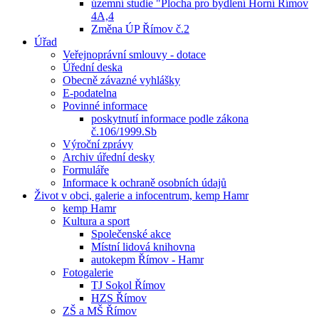
územní studie "Plocha pro bydlení Horní Římov
4A,4
Změna ÚP Římov č.2
Úřad
Veřejnoprávní smlouvy - dotace
Úřední deska
Obecně závazné vyhlášky
E-podatelna
Povinné informace
poskytnutí informace podle zákona
č.106/1999.Sb
Výroční zprávy
Archiv úřední desky
Formuláře
Informace k ochraně osobních údajů
Život v obci, galerie a infocentrum, kemp Hamr
kemp Hamr
Kultura a sport
Společenské akce
Místní lidová knihovna
autokepm Římov - Hamr
Fotogalerie
TJ Sokol Římov
HZS Římov
ZŠ a MŠ Římov