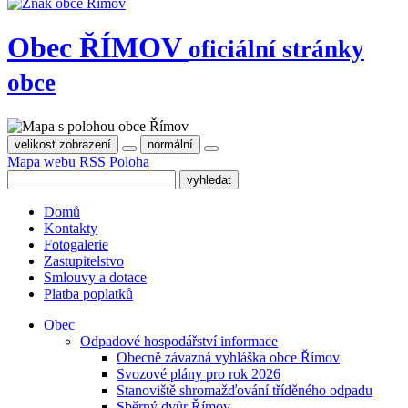
Obec
ŘÍMOV
oficiální stránky
obce
velikost zobrazení
normální
Mapa webu
RSS
Poloha
Domů
Kontakty
Fotogalerie
Zastupitelstvo
Smlouvy a dotace
Platba poplatků
Obec
Odpadové hospodářství informace
Obecně závazná vyhláška obce Římov
Svozové plány pro rok 2026
Stanoviště shromažďování tříděného odpadu
Sběrný dvůr Římov