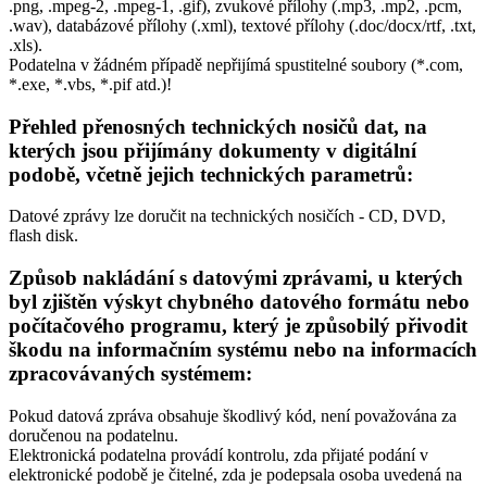
.png, .mpeg-2, .mpeg-1, .gif), zvukové přílohy (.mp3, .mp2, .pcm,
.wav), databázové přílohy (.xml), textové přílohy (.doc/docx/rtf, .txt,
.xls).
Podatelna v žádném případě nepřijímá spustitelné soubory (*.com,
*.exe, *.vbs, *.pif atd.)!
Přehled přenosných technických nosičů dat, na
kterých jsou přijímány dokumenty v digitální
podobě, včetně jejich technických parametrů:
Datové zprávy lze doručit na technických nosičích - CD, DVD,
flash disk.
Způsob nakládání s datovými zprávami, u kterých
byl zjištěn výskyt chybného datového formátu nebo
počítačového programu, který je způsobilý přivodit
škodu na informačním systému nebo na informacích
zpracovávaných systémem:
Pokud datová zpráva obsahuje škodlivý kód, není považována za
doručenou na podatelnu.
Elektronická podatelna provádí kontrolu, zda přijaté podání v
elektronické podobě je čitelné, zda je podepsala osoba uvedená na