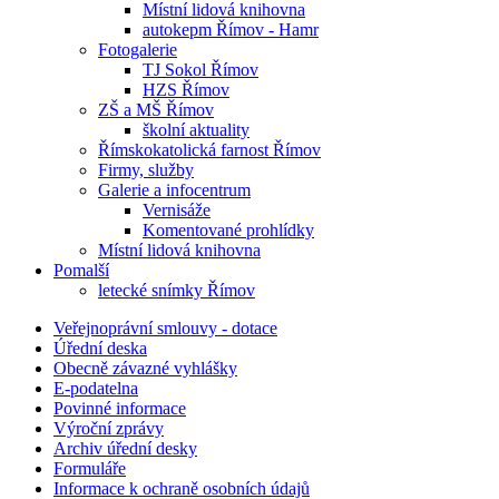
Místní lidová knihovna
autokepm Římov - Hamr
Fotogalerie
TJ Sokol Římov
HZS Římov
ZŠ a MŠ Římov
školní aktuality
Římskokatolická farnost Římov
Firmy, služby
Galerie a infocentrum
Vernisáže
Komentované prohlídky
Místní lidová knihovna
Pomalší
letecké snímky Římov
Veřejnoprávní smlouvy - dotace
Úřední deska
Obecně závazné vyhlášky
E-podatelna
Povinné informace
Výroční zprávy
Archiv úřední desky
Formuláře
Informace k ochraně osobních údajů