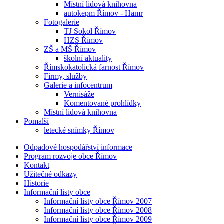
Místní lidová knihovna
autokepm Římov - Hamr
Fotogalerie
TJ Sokol Římov
HZS Římov
ZŠ a MŠ Římov
školní aktuality
Římskokatolická farnost Římov
Firmy, služby
Galerie a infocentrum
Vernisáže
Komentované prohlídky
Místní lidová knihovna
Pomalší
letecké snímky Římov
Odpadové hospodářství informace
Program rozvoje obce Římov
Kontakt
Užitečné odkazy
Historie
Informační listy obce
Informační listy obce Římov 2007
Informační listy obce Římov 2008
Informační listy obce Římov 2009