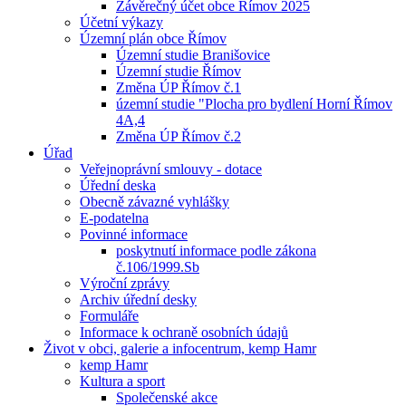
Závěrečný účet obce Římov 2025
Účetní výkazy
Územní plán obce Římov
Územní studie Branišovice
Územní studie Římov
Změna ÚP Římov č.1
územní studie "Plocha pro bydlení Horní Římov
4A,4
Změna ÚP Římov č.2
Úřad
Veřejnoprávní smlouvy - dotace
Úřední deska
Obecně závazné vyhlášky
E-podatelna
Povinné informace
poskytnutí informace podle zákona
č.106/1999.Sb
Výroční zprávy
Archiv úřední desky
Formuláře
Informace k ochraně osobních údajů
Život v obci, galerie a infocentrum, kemp Hamr
kemp Hamr
Kultura a sport
Společenské akce