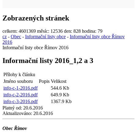
Zobrazených stránek
celkem:
4601369
měsíc:
12536
den:
828
hodina:
79
cz
-
Obec
-
Informační listy obce
-
Informační listy obce Římov
2016
Informační listy obce Římov 2016
Informační listy 2016_1,2 a 3
Přílohy k článku
Jméno souboru
Popis
Velikost
info-c-1-2016.pdf
544.6 Kb
info-c-2-2016.pdf
649.9 Kb
info-c-3-2016.pdf
1367.9 Kb
Platný od:
20.6.2016
Aktualizováno:
20.6.2016
Obec Římov