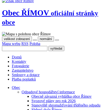
Obec
ŘÍMOV
oficiální stránky
obce
velikost zobrazení
normální
Mapa webu
RSS
Poloha
Domů
Kontakty
Fotogalerie
Zastupitelstvo
Smlouvy a dotace
Platba poplatků
Obec
Odpadové hospodářství informace
Obecně závazná vyhláška obce Římov
Svozové plány pro rok 2026
Stanoviště shromažďování tříděného odpadu
Sběrný dvůr Římov