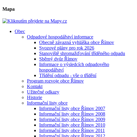
Mapa
Obec
Odpadové hospodářství informace
Obecně závazná vyhláška obce Římov
Svozové plány pro rok 2026
Stanoviště shromažďování tříděného odpadu
Sběrný dvůr Římov
Informace o výsledcích odpadového
hospodářství
Třídění odpadu - vše o třídění
Program rozvoje obce Římov
Kontakt
Užitečné odkazy
Historie
Informační listy obce
Informační listy obce Římov 2007
Informační listy obce Římov 2008
Informační listy obce Římov 2009
Informační listy obce Římov 2010
Informační listy obce Římov 2011
Informační listy obce Římov 2012