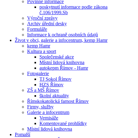
Povinné informace
poskytnutí informace podle zákona
č.106/1999.Sb
Výroční zprávy
Archiv úřední desky
Formuláře
Informace k ochraně osobních údajů
Život v obci, galerie a infocentrum, kemp Hamr
kemp Hamr
Kultura a sport
Společenské akce
Místní lidová knihovna
autokepm Římov - Hamr
Fotogalerie
TJ Sokol Římov
HZS Římov
ZŠ a MŠ Římov
školní aktuality
Římskokatolická farnost Římov
Firmy, služby
Galerie a infocentrum
Vernisáže
Komentované prohlídky
Místní lidová knihovna
Pomalší