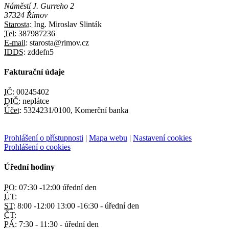
Náměstí J. Gurreho 2
37324 Římov
Starosta:
Ing. Miroslav Slinták
Tel:
387987236
E-mail:
starosta@rimov.cz
IDDS:
zddefn5
Fakturační údaje
IČ:
00245402
DIČ:
neplátce
Účet:
5324231/0100, Komerční banka
Prohlášení o přístupnosti
|
Mapa webu
|
Nastavení cookies
Prohlášení o cookies
Úřední hodiny
PO:
07:30 -12:00 úřední den
ÚT:
ST:
8:00 -12:00 13:00 -16:30 - úřední den
ČT:
PÁ:
7:30 - 11:30 - úřední den