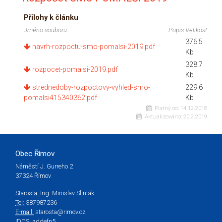
Přílohy k článku
Jméno souboru
Popis
Velikost
376.5
navrh-rozpoctu-smo-pomalsi-2019.pdf
Kb
328.7
rozpocet-pomalsi-2019.pdf
Kb
strednedoby-rozpoctovy-vyhled-smo-
229.6
pomalsi415340362.pdf
Kb
Platný od:
14.12.2018
Aktualizováno:
20.2.2019
Obec Římov
Náměstí J. Gurreho 2
37324 Římov
Starosta:
Ing. Miroslav Slinták
Tel:
387987236
E-mail:
starosta@rimov.cz
IDDS:
zddefn5