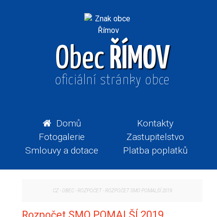
Obec
ŘÍMOV
oficiální stránky obce
Domů
Kontakty
Fotogalerie
Zastupitelstvo
Smlouvy a dotace
Platba poplatků
CZ
-
OBEC
-
ROZPOČET
-
ROZPOČET SMO POMALŠÍ 2019
Rozpočet SMO POMALŠÍ 2019