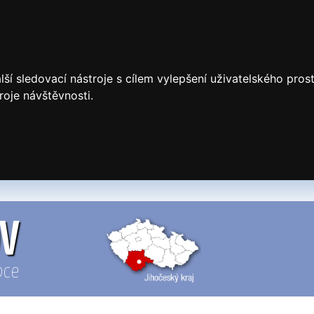
ší sledovací nástroje s cílem vylepšení uživatelského pro
roje návštěvnosti.
OV
bce