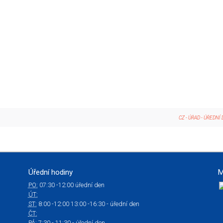
CZ
-
ÚŘAD
-
ÚŘEDNÍ 
Úřední hodiny
M
PO:
07:30 -12:00 úřední den
ÚT:
ST:
8:00 -12:00 13:00 -16:30 - úřední den
ČT:
PÁ:
7:30 - 11:30 - úřední den