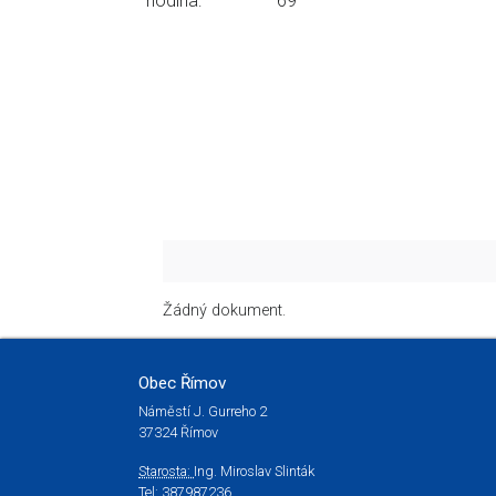
hodina:
69
Žádný dokument.
Obec Římov
Náměstí J. Gurreho 2
37324 Římov
Starosta:
Ing. Miroslav Slinták
Tel:
387987236