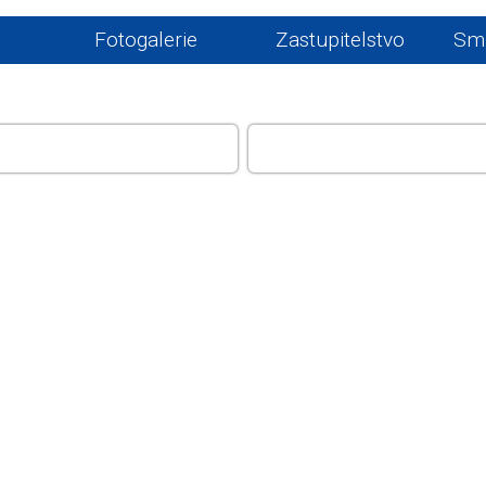
Fotogalerie
Zastupitelstvo
Sml
ÚŘAD
ŽIVOT V OBCI, GALERI
INFOCENTRUM, KEMP H