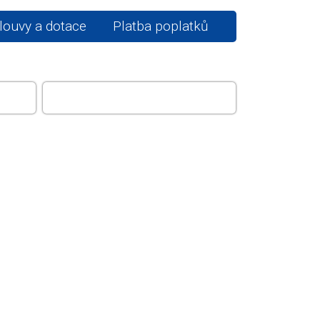
ouvy a dotace
Platba poplatků
E A
POMALŠÍ
AMR