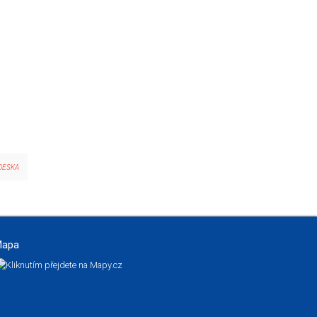
DESKA
apa