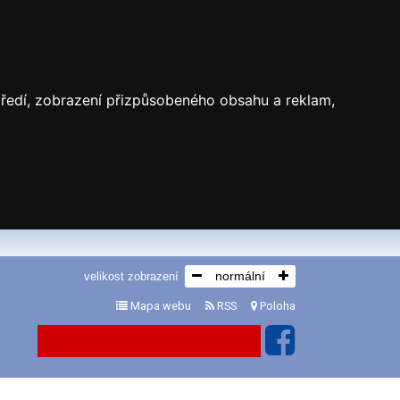
středí, zobrazení přizpůsobeného obsahu a reklam,
normální
velikost zobrazení
Mapa webu
RSS
Poloha