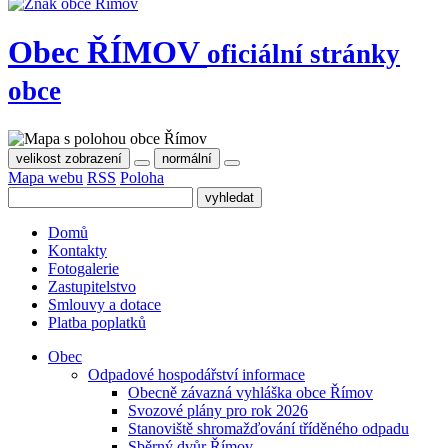
Obec
ŘÍMOV
oficiální stránky
obce
velikost zobrazení
normální
Mapa webu
RSS
Poloha
Domů
Kontakty
Fotogalerie
Zastupitelstvo
Smlouvy a dotace
Platba poplatků
Obec
Odpadové hospodářství informace
Obecně závazná vyhláška obce Římov
Svozové plány pro rok 2026
Stanoviště shromažďování tříděného odpadu
Sběrný dvůr Římov