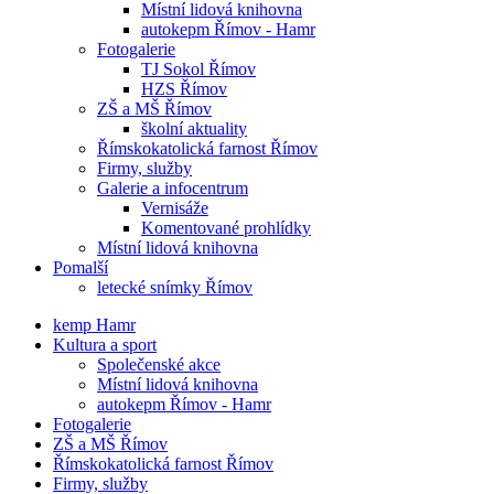
Místní lidová knihovna
autokepm Římov - Hamr
Fotogalerie
TJ Sokol Římov
HZS Římov
ZŠ a MŠ Římov
školní aktuality
Římskokatolická farnost Římov
Firmy, služby
Galerie a infocentrum
Vernisáže
Komentované prohlídky
Místní lidová knihovna
Pomalší
letecké snímky Římov
kemp Hamr
Kultura a sport
Společenské akce
Místní lidová knihovna
autokepm Římov - Hamr
Fotogalerie
ZŠ a MŠ Římov
Římskokatolická farnost Římov
Firmy, služby