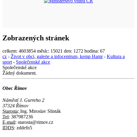
Zobrazených stránek
celkem:
4603854
měsíc:
15021
den:
1272
hodina:
67
cz
-
Život v obci, galerie a infocentrum, kemp Hamr
-
Kultura a
sport
-
Společenské akce
Společenské akce
Žádný dokument.
Obec Římov
Náměstí J. Gurreho 2
37324 Římov
Starosta:
Ing. Miroslav Slinták
Tel:
387987236
E-mail:
starosta@rimov.cz
IDDS:
zddefn5