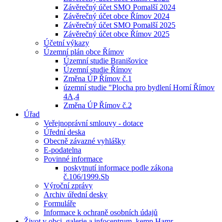
Závěrečný účet SMO Pomalší 2024
Závěrečný účet obce Římov 2024
Závěrečný účet SMO Pomalší 2025
Závěrečný účet obce Římov 2025
Účetní výkazy
Územní plán obce Římov
Územní studie Branišovice
Územní studie Římov
Změna ÚP Římov č.1
územní studie "Plocha pro bydlení Horní Římov
4A,4
Změna ÚP Římov č.2
Úřad
Veřejnoprávní smlouvy - dotace
Úřední deska
Obecně závazné vyhlášky
E-podatelna
Povinné informace
poskytnutí informace podle zákona
č.106/1999.Sb
Výroční zprávy
Archiv úřední desky
Formuláře
Informace k ochraně osobních údajů
Život v obci, galerie a infocentrum, kemp Hamr