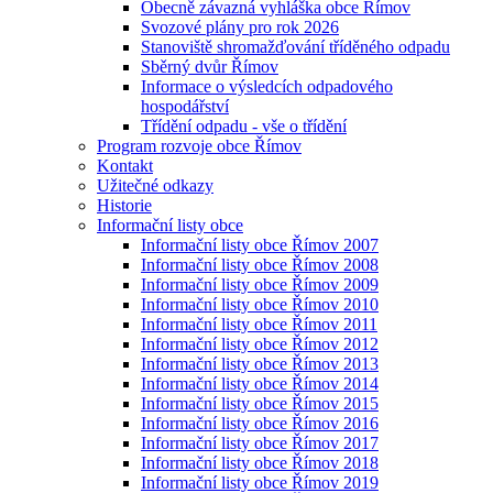
Obecně závazná vyhláška obce Římov
Svozové plány pro rok 2026
Stanoviště shromažďování tříděného odpadu
Sběrný dvůr Římov
Informace o výsledcích odpadového
hospodářství
Třídění odpadu - vše o třídění
Program rozvoje obce Římov
Kontakt
Užitečné odkazy
Historie
Informační listy obce
Informační listy obce Římov 2007
Informační listy obce Římov 2008
Informační listy obce Římov 2009
Informační listy obce Římov 2010
Informační listy obce Římov 2011
Informační listy obce Římov 2012
Informační listy obce Římov 2013
Informační listy obce Římov 2014
Informační listy obce Římov 2015
Informační listy obce Římov 2016
Informační listy obce Římov 2017
Informační listy obce Římov 2018
Informační listy obce Římov 2019