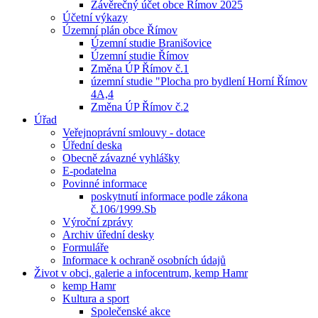
Závěrečný účet obce Římov 2025
Účetní výkazy
Územní plán obce Římov
Územní studie Branišovice
Územní studie Římov
Změna ÚP Římov č.1
územní studie "Plocha pro bydlení Horní Římov
4A,4
Změna ÚP Římov č.2
Úřad
Veřejnoprávní smlouvy - dotace
Úřední deska
Obecně závazné vyhlášky
E-podatelna
Povinné informace
poskytnutí informace podle zákona
č.106/1999.Sb
Výroční zprávy
Archiv úřední desky
Formuláře
Informace k ochraně osobních údajů
Život v obci, galerie a infocentrum, kemp Hamr
kemp Hamr
Kultura a sport
Společenské akce