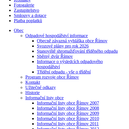
Fotogalerie
Zastupitelstvo
Smlouvy a dotace
Platba poplatků
Obec
Odpadové hospodářství informace
Obecně závazná vyhláška obce Římov
Svozové plány pro rok 2026
Stanoviště shromažďování tříděného odpadu
Sběrný dvůr Římov
Informace o výsledcích odpadového
hospodářství
Třídění odpadu - vše o třídění
Program rozvoje obce Římov
Kontakt
Užitečné odkazy
Historie
Informační listy obce
Informační listy obce Římov 2007
Informační listy obce Římov 2008
Informační listy obce Římov 2009
Informační listy obce Římov 2010
Informační listy obce Římov 2011
Informační listy obce Římov 2012