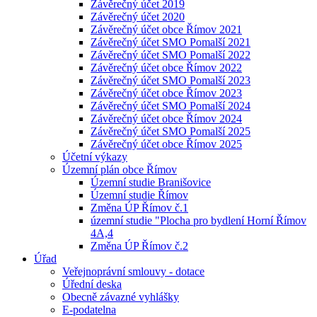
Závěrečný účet 2019
Závěrečný účet 2020
Závěrečný účet obce Římov 2021
Závěrečný účet SMO Pomalší 2021
Závěrečný účet SMO Pomalší 2022
Závěrečný účet obce Římov 2022
Závěrečný účet SMO Pomalší 2023
Závěrečný účet obce Římov 2023
Závěrečný účet SMO Pomalší 2024
Závěrečný účet obce Římov 2024
Závěrečný účet SMO Pomalší 2025
Závěrečný účet obce Římov 2025
Účetní výkazy
Územní plán obce Římov
Územní studie Branišovice
Územní studie Římov
Změna ÚP Římov č.1
územní studie "Plocha pro bydlení Horní Římov
4A,4
Změna ÚP Římov č.2
Úřad
Veřejnoprávní smlouvy - dotace
Úřední deska
Obecně závazné vyhlášky
E-podatelna