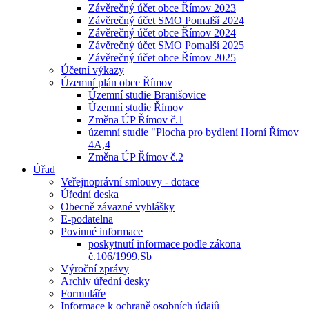
Závěrečný účet obce Římov 2023
Závěrečný účet SMO Pomalší 2024
Závěrečný účet obce Římov 2024
Závěrečný účet SMO Pomalší 2025
Závěrečný účet obce Římov 2025
Účetní výkazy
Územní plán obce Římov
Územní studie Branišovice
Územní studie Římov
Změna ÚP Římov č.1
územní studie "Plocha pro bydlení Horní Římov
4A,4
Změna ÚP Římov č.2
Úřad
Veřejnoprávní smlouvy - dotace
Úřední deska
Obecně závazné vyhlášky
E-podatelna
Povinné informace
poskytnutí informace podle zákona
č.106/1999.Sb
Výroční zprávy
Archiv úřední desky
Formuláře
Informace k ochraně osobních údajů