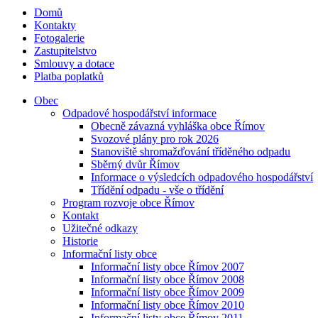
Domů
Kontakty
Fotogalerie
Zastupitelstvo
Smlouvy a dotace
Platba poplatků
Obec
Odpadové hospodářství informace
Obecně závazná vyhláška obce Římov
Svozové plány pro rok 2026
Stanoviště shromažďování tříděného odpadu
Sběrný dvůr Římov
Informace o výsledcích odpadového hospodářství
Třídění odpadu - vše o třídění
Program rozvoje obce Římov
Kontakt
Užitečné odkazy
Historie
Informační listy obce
Informační listy obce Římov 2007
Informační listy obce Římov 2008
Informační listy obce Římov 2009
Informační listy obce Římov 2010
Informační listy obce Římov 2011