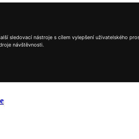
lší sledovací nástroje s cílem vylepšení uživatelského pr
droje návštěvnosti.
ce