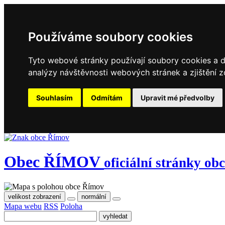
Používáme soubory cookies
Tyto webové stránky používají soubory cookies a da
analýzy návštěvnosti webových stránek a zjištění z
Souhlasím
Odmítám
Upravit mé předvolby
Obec
ŘÍMOV
oficiální stránky ob
velikost zobrazení
normální
Mapa webu
RSS
Poloha