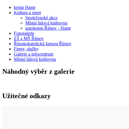
kemp Hamr
Kultura a sport
Společenské akce
Místní lidová knihovna
autokepm Římov - Hamr
Fotogalerie
ZŠ a MŠ Římov
Římskokatolická farnost Římov
Firmy, služby
Galerie a infocentrum
Místní lidová knihovna
Náhodný výběr z galerie
Užitečné odkazy