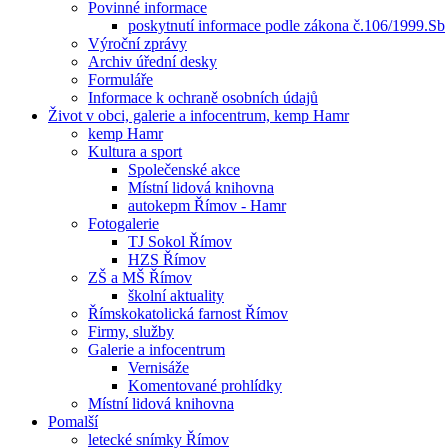
Povinné informace
poskytnutí informace podle zákona č.106/1999.Sb
Výroční zprávy
Archiv úřední desky
Formuláře
Informace k ochraně osobních údajů
Život v obci, galerie a infocentrum, kemp Hamr
kemp Hamr
Kultura a sport
Společenské akce
Místní lidová knihovna
autokepm Římov - Hamr
Fotogalerie
TJ Sokol Římov
HZS Římov
ZŠ a MŠ Římov
školní aktuality
Římskokatolická farnost Římov
Firmy, služby
Galerie a infocentrum
Vernisáže
Komentované prohlídky
Místní lidová knihovna
Pomalší
letecké snímky Římov