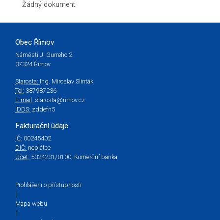
Žádný dokument.
Obec Římov
Náměstí J. Gurreho 2
37324 Římov
Starosta:
Ing. Miroslav Slinták
Tel:
387987236
E-mail:
starosta@rimov.cz
IDDS:
zddefn5
Fakturační údaje
IČ:
00245402
DIČ:
neplátce
Účet:
5324231/0100, Komerční banka
Prohlášení o přístupnosti
|
Mapa webu
|