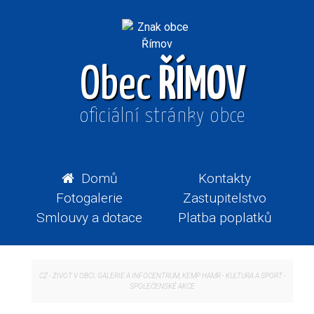
Obec
ŘÍMOV
oficiální stránky obce
Domů
Kontakty
Fotogalerie
Zastupitelstvo
Smlouvy a dotace
Platba poplatků
CZ
-
ŽIVOT V OBCI, GALERIE A INFOCENTRUM, KEMP HAMR
-
KULTURA A SPORT
-
SPOLEČENSKÉ AKCE