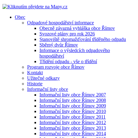
Obec
Odpadové hospodářství informace
Obecně závazná vyhláška obce Římov
Svozové plány pro rok 2026
Stanoviště shromažďování tříděného odpadu
Sběrný dvůr Římov
Informace o výsledcích odpadového
hospodářství
Třídění odpadu - vše o třídění
Program rozvoje obce Římov
Kontakt
Užitečné odkazy
Historie
Informační listy obce
Informační listy obce Římov 2007
Informační listy obce Římov 2008
Informační listy obce Římov 2009
Informační listy obce Římov 2010
Informační listy obce Římov 2011
Informační listy obce Římov 2012
Informační listy obce Římov 2013
Informační listy obce Římov 2014