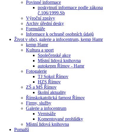
Povinné informace
poskytnutí informace podle zákona
č.106/1999.Sb
Výroční zprávy
Archiv úřední desky
Formuláře
Informace k ochraně osobních údajů
Život v obci, galerie a infocentrum, kemp Hamr
kemp Hamr
Kultura a sport
Společenské akce
Místní lidová knihovna
autokepm Římov - Hamr
Fotogalerie
TJ Sokol Římov
HZS Římov
ZŠ a MŠ Římov
školní aktuality
Římskokatolická farnost Římov
Firmy, služby
Galerie a infocentrum
Vernisáže
Komentované prohlídky
Místní lidová knihovna
Pomalší