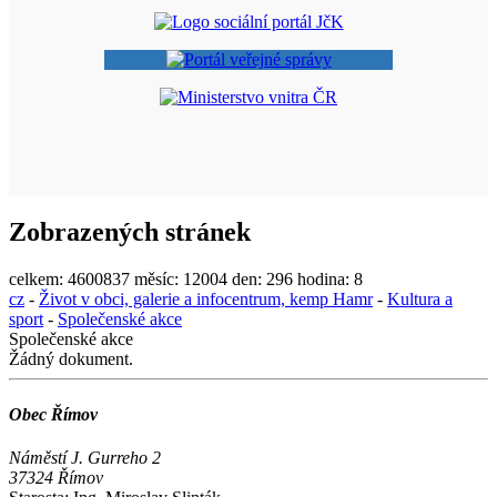
Zobrazených stránek
celkem:
4600837
měsíc:
12004
den:
296
hodina:
8
cz
-
Život v obci, galerie a infocentrum, kemp Hamr
-
Kultura a
sport
-
Společenské akce
Společenské akce
Žádný dokument.
Obec Římov
Náměstí J. Gurreho 2
37324 Římov