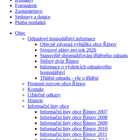
Fotogalerie
Zastupitelstvo
Smlouvy a dotace
Platba poplatků
Obec
Odpadové hospodářství informace
Obecně závazná vyhláška obce Římov
Svozové plány pro rok 2026
Stanoviště shromažďování tříděného odpadu
Sběrný dvůr Římov
Informace o výsledcích odpadového
hospodářství
Třídění odpadu - vše o třídění
Program rozvoje obce Římov
Kontakt
Užitečné odkazy
Historie
Informační listy obce
Informační listy obce Římov 2007
Informační listy obce Římov 2008
Informační listy obce Římov 2009
Informační listy obce Římov 2010
Informační listy obce Římov 2011
Informační listy obce Římov 2012