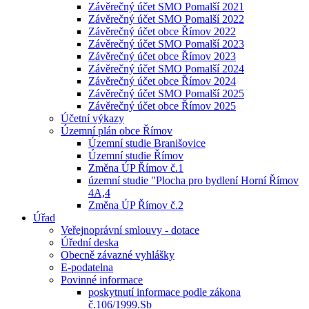
Závěrečný účet SMO Pomalší 2021
Závěrečný účet SMO Pomalší 2022
Závěrečný účet obce Římov 2022
Závěrečný účet SMO Pomalší 2023
Závěrečný účet obce Římov 2023
Závěrečný účet SMO Pomalší 2024
Závěrečný účet obce Římov 2024
Závěrečný účet SMO Pomalší 2025
Závěrečný účet obce Římov 2025
Účetní výkazy
Územní plán obce Římov
Územní studie Branišovice
Územní studie Římov
Změna ÚP Římov č.1
územní studie "Plocha pro bydlení Horní Římov
4A,4
Změna ÚP Římov č.2
Úřad
Veřejnoprávní smlouvy - dotace
Úřední deska
Obecně závazné vyhlášky
E-podatelna
Povinné informace
poskytnutí informace podle zákona
č.106/1999.Sb