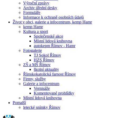
Výroční zprávy
Archiv úřední desky
Formuláře
Informace k ochraně osobních údajů
Život v obci, galerie a infocentrum, kemp Hamr
kemp Hamr
Kultura a sport
Společenské akce
Místní lidová knihovna
autokepm Římov - Hamr
Fotogalerie
TJ Sokol Římov
HZS Římov
ZŠ a MŠ Římov
školní aktuality
Římskokatolická farnost Římov
Firmy, služby
Galerie a infocentrum
Vernisáže
Komentované prohlídky
Místní lidová knihovna
Pomalší
letecké snímky Římov