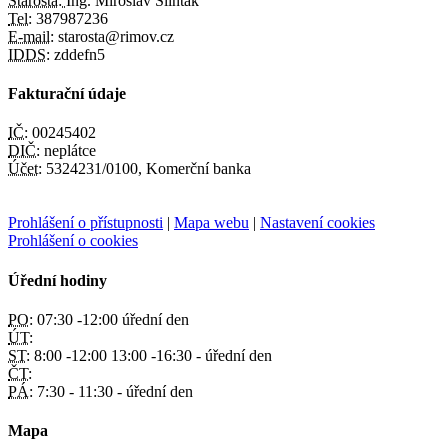
Starosta:
Ing. Miroslav Slinták
Tel:
387987236
E-mail:
starosta@rimov.cz
IDDS:
zddefn5
Fakturační údaje
IČ:
00245402
DIČ:
neplátce
Účet:
5324231/0100, Komerční banka
Prohlášení o přístupnosti
|
Mapa webu
|
Nastavení cookies
Prohlášení o cookies
Úřední hodiny
PO:
07:30 -12:00 úřední den
ÚT:
ST:
8:00 -12:00 13:00 -16:30 - úřední den
ČT:
PÁ:
7:30 - 11:30 - úřední den
Mapa