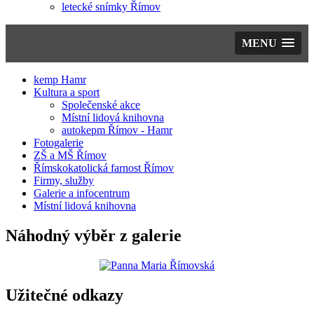
letecké snímky Římov
MENU
kemp Hamr
Kultura a sport
Společenské akce
Místní lidová knihovna
autokepm Římov - Hamr
Fotogalerie
ZŠ a MŠ Římov
Římskokatolická farnost Římov
Firmy, služby
Galerie a infocentrum
Místní lidová knihovna
Náhodný výběr z galerie
Užitečné odkazy