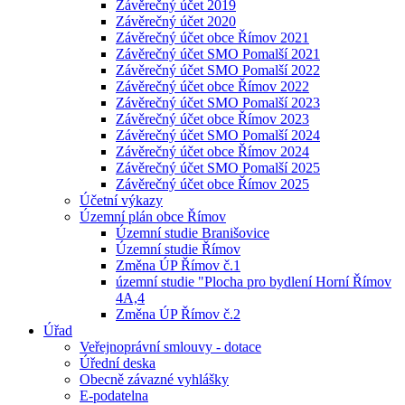
Závěrečný účet 2019
Závěrečný účet 2020
Závěrečný účet obce Římov 2021
Závěrečný účet SMO Pomalší 2021
Závěrečný účet SMO Pomalší 2022
Závěrečný účet obce Římov 2022
Závěrečný účet SMO Pomalší 2023
Závěrečný účet obce Římov 2023
Závěrečný účet SMO Pomalší 2024
Závěrečný účet obce Římov 2024
Závěrečný účet SMO Pomalší 2025
Závěrečný účet obce Římov 2025
Účetní výkazy
Územní plán obce Římov
Územní studie Branišovice
Územní studie Římov
Změna ÚP Římov č.1
územní studie "Plocha pro bydlení Horní Římov
4A,4
Změna ÚP Římov č.2
Úřad
Veřejnoprávní smlouvy - dotace
Úřední deska
Obecně závazné vyhlášky
E-podatelna