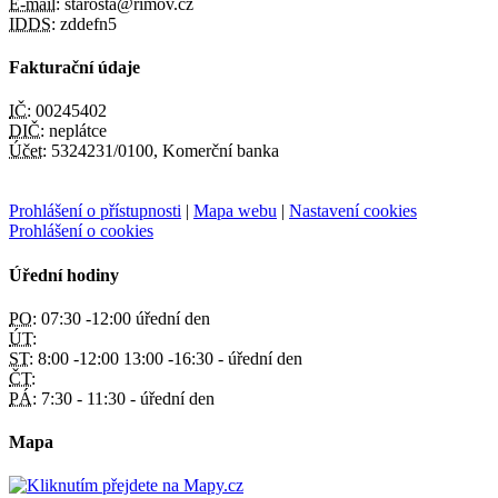
E-mail:
starosta@rimov.cz
IDDS:
zddefn5
Fakturační údaje
IČ:
00245402
DIČ:
neplátce
Účet:
5324231/0100, Komerční banka
Prohlášení o přístupnosti
|
Mapa webu
|
Nastavení cookies
Prohlášení o cookies
Úřední hodiny
PO:
07:30 -12:00 úřední den
ÚT:
ST:
8:00 -12:00 13:00 -16:30 - úřední den
ČT:
PÁ:
7:30 - 11:30 - úřední den
Mapa