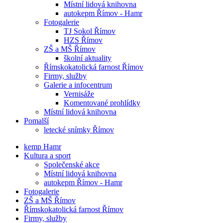
Místní lidová knihovna
autokepm Římov - Hamr
Fotogalerie
TJ Sokol Římov
HZS Římov
ZŠ a MŠ Římov
školní aktuality
Římskokatolická farnost Římov
Firmy, služby
Galerie a infocentrum
Vernisáže
Komentované prohlídky
Místní lidová knihovna
Pomalší
letecké snímky Římov
kemp Hamr
Kultura a sport
Společenské akce
Místní lidová knihovna
autokepm Římov - Hamr
Fotogalerie
ZŠ a MŠ Římov
Římskokatolická farnost Římov
Firmy, služby