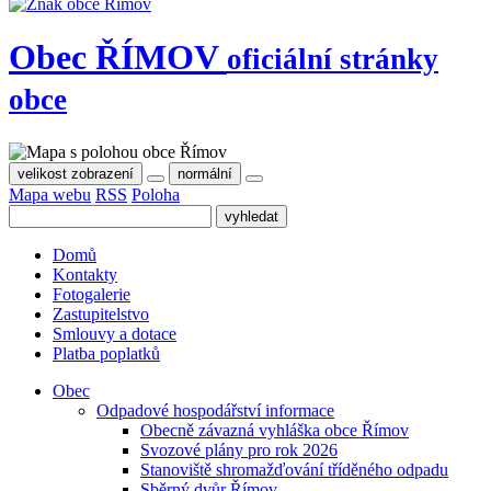
Obec
ŘÍMOV
oficiální stránky
obce
velikost zobrazení
normální
Mapa webu
RSS
Poloha
Domů
Kontakty
Fotogalerie
Zastupitelstvo
Smlouvy a dotace
Platba poplatků
Obec
Odpadové hospodářství informace
Obecně závazná vyhláška obce Římov
Svozové plány pro rok 2026
Stanoviště shromažďování tříděného odpadu
Sběrný dvůr Římov