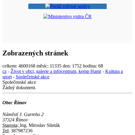
Zobrazených stránek
celkem:
4600168
měsíc:
11335
den:
1752
hodina:
68
cz
-
Život v obci, galerie a infocentrum, kemp Hamr
-
Kultura a
sport
-
Společenské akce
Společenské akce
Žádný dokument.
Obec Římov
Náměstí J. Gurreho 2
37324 Římov
Starosta:
Ing. Miroslav Slinták
Tel:
387987236