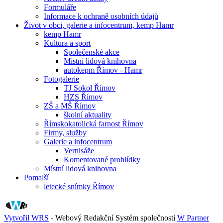
Formuláře
Informace k ochraně osobních údajů
Život v obci, galerie a infocentrum, kemp Hamr
kemp Hamr
Kultura a sport
Společenské akce
Místní lidová knihovna
autokepm Římov - Hamr
Fotogalerie
TJ Sokol Římov
HZS Římov
ZŠ a MŠ Římov
školní aktuality
Římskokatolická farnost Římov
Firmy, služby
Galerie a infocentrum
Vernisáže
Komentované prohlídky
Místní lidová knihovna
Pomalší
letecké snímky Římov
Vytvořil WRS
- Webový Redakční Systém společnosti
W Partner