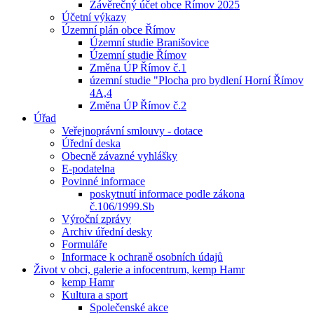
Závěrečný účet obce Římov 2025
Účetní výkazy
Územní plán obce Římov
Územní studie Branišovice
Územní studie Římov
Změna ÚP Římov č.1
územní studie "Plocha pro bydlení Horní Římov
4A,4
Změna ÚP Římov č.2
Úřad
Veřejnoprávní smlouvy - dotace
Úřední deska
Obecně závazné vyhlášky
E-podatelna
Povinné informace
poskytnutí informace podle zákona
č.106/1999.Sb
Výroční zprávy
Archiv úřední desky
Formuláře
Informace k ochraně osobních údajů
Život v obci, galerie a infocentrum, kemp Hamr
kemp Hamr
Kultura a sport
Společenské akce