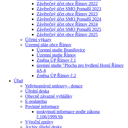
Závěrečný účet obce Římov 2022
Závěrečný účet SMO Pomalší 2023
Závěrečný účet obce Římov 2023
Závěrečný účet SMO Pomalší 2024
Závěrečný účet obce Římov 2024
Závěrečný účet SMO Pomalší 2025
Závěrečný účet obce Římov 2025
Účetní výkazy
Územní plán obce Římov
Územní studie Branišovice
Územní studie Římov
Změna ÚP Římov č.1
územní studie "Plocha pro bydlení Horní Římov
4A,4
Změna ÚP Římov č.2
Úřad
Veřejnoprávní smlouvy - dotace
Úřední deska
Obecně závazné vyhlášky
E-podatelna
Povinné informace
poskytnutí informace podle zákona
č.106/1999.Sb
Výroční zprávy
Archiv úřední desky