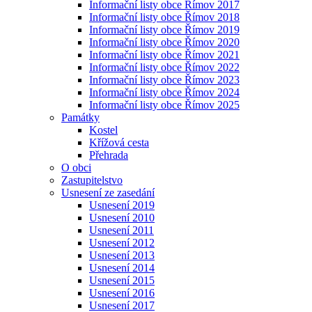
Informační listy obce Římov 2017
Informační listy obce Římov 2018
Informační listy obce Římov 2019
Informační listy obce Římov 2020
Informační listy obce Římov 2021
Informační listy obce Římov 2022
Informační listy obce Římov 2023
Informační listy obce Římov 2024
Informační listy obce Římov 2025
Památky
Kostel
Křížová cesta
Přehrada
O obci
Zastupitelstvo
Usnesení ze zasedání
Usnesení 2019
Usnesení 2010
Usnesení 2011
Usnesení 2012
Usnesení 2013
Usnesení 2014
Usnesení 2015
Usnesení 2016
Usnesení 2017