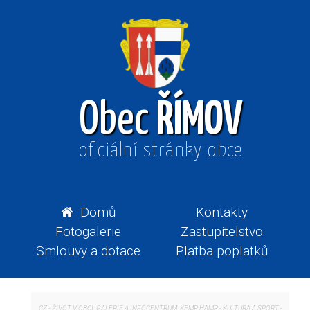
Obec
ŘÍMOV
oficiální stránky obce
Domů
Kontakty
Fotogalerie
Zastupitelstvo
Smlouvy a dotace
Platba poplatků
CZ
-
ŽIVOT V OBCI, GALERIE A INFOCENTRUM, KEMP HAMR
-
KULTURA A SPORT
-