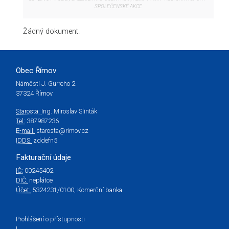
SPOLEČENSKÉ AKCE
Žádný dokument.
Obec Římov
Náměstí J. Gurreho 2
37324 Římov
Starosta:
Ing. Miroslav Slinták
Tel:
387987236
E-mail:
starosta@rimov.cz
IDDS:
zddefn5
Fakturační údaje
IČ:
00245402
DIČ:
neplátce
Účet:
5324231/0100, Komerční banka
Prohlášení o přístupnosti
|