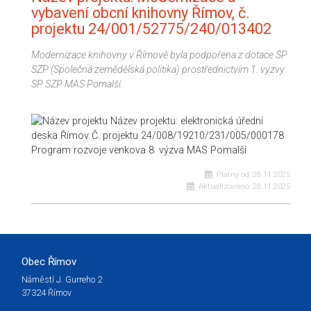
vybavení obcní knihovny Římov, č.
projektu 24/001/52775/240/013402
Modernizace knihovny v Římově byla podpořena z dotace SP
SZP (Společná zemědělská politika) prostřednictvím 1. výzvy
SP SZP MAS Pomalší.
Platný od:
28.11.2025
Aktualizováno:
28.11.2025
Obec Římov
Náměstí J. Gurreho 2
37324 Římov