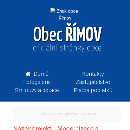
Obec
ŘÍMOV
oficiální stránky obce
Domů
Kontakty
Fotogalerie
Zastupitelstvo
Smlouvy a dotace
Platba poplatků
CZ
-
ÚŘAD
-
VEŘEJNOPRÁVNÍ SMLOUVY - DOTACE
Název projektu: Modernizace a