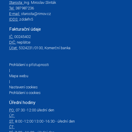
Starosta:
Ing. Miroslav Slinták
Tel:
387987236
E-mail:
starosta@rimov.cz
IDDS:
zddefn5
Fakturační údaje
IČ:
00245402
DIČ:
neplátce
Účet:
5324231/0100, Komerční banka
Prohlášení o přístupnosti
|
Mapa webu
|
Nastavení cookies
Prohlášení o cookies
Úřední hodiny
PO:
07:30 -12:00 úřední den
ÚT:
ST:
8:00 -12:00 13:00 -16:30 - úřední den
ČT: