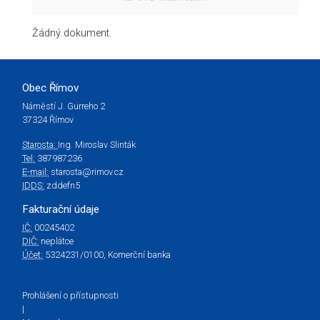
Žádný dokument.
Obec Římov
Náměstí J. Gurreho 2
37324 Římov
Starosta:
Ing. Miroslav Slinták
Tel:
387987236
E-mail:
starosta@rimov.cz
IDDS:
zddefn5
Fakturační údaje
IČ:
00245402
DIČ:
neplátce
Účet:
5324231/0100, Komerční banka
Prohlášení o přístupnosti
|