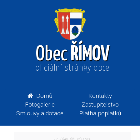
Obec
ŘÍMOV
oficiální stránky obce
Domů
Kontakty
Fotogalerie
Zastupitelstvo
Smlouvy a dotace
Platba poplatků
CZ
-
ÚŘAD
-
ÚŘEDNÍ DESKA