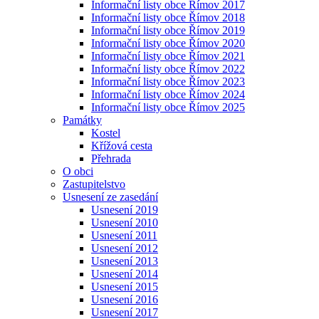
Informační listy obce Římov 2017
Informační listy obce Římov 2018
Informační listy obce Římov 2019
Informační listy obce Římov 2020
Informační listy obce Římov 2021
Informační listy obce Římov 2022
Informační listy obce Římov 2023
Informační listy obce Římov 2024
Informační listy obce Římov 2025
Památky
Kostel
Křížová cesta
Přehrada
O obci
Zastupitelstvo
Usnesení ze zasedání
Usnesení 2019
Usnesení 2010
Usnesení 2011
Usnesení 2012
Usnesení 2013
Usnesení 2014
Usnesení 2015
Usnesení 2016
Usnesení 2017