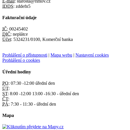
E-mail:
starosta@rimov.cz
IDDS:
zddefn5
Fakturační údaje
IČ:
00245402
DIČ:
neplátce
Účet:
5324231/0100, Komerční banka
Prohlášení o přístupnosti
|
Mapa webu
|
Nastavení cookies
Prohlášení o cookies
Úřední hodiny
PO:
07:30 -12:00 úřední den
ÚT:
ST:
8:00 -12:00 13:00 -16:30 - úřední den
ČT:
PÁ:
7:30 - 11:30 - úřední den
Mapa