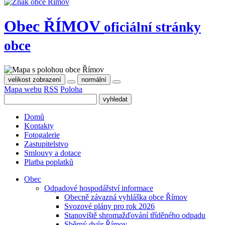
Obec
ŘÍMOV
oficiální stránky
obce
velikost zobrazení
normální
Mapa webu
RSS
Poloha
Domů
Kontakty
Fotogalerie
Zastupitelstvo
Smlouvy a dotace
Platba poplatků
Obec
Odpadové hospodářství informace
Obecně závazná vyhláška obce Římov
Svozové plány pro rok 2026
Stanoviště shromažďování tříděného odpadu
Sběrný dvůr Římov