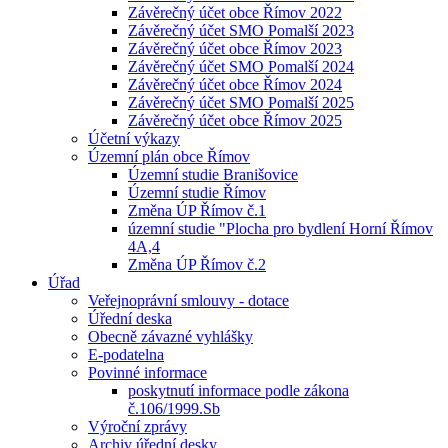
Závěrečný účet obce Římov 2022
Závěrečný účet SMO Pomalší 2023
Závěrečný účet obce Římov 2023
Závěrečný účet SMO Pomalší 2024
Závěrečný účet obce Římov 2024
Závěrečný účet SMO Pomalší 2025
Závěrečný účet obce Římov 2025
Účetní výkazy
Územní plán obce Římov
Územní studie Branišovice
Územní studie Římov
Změna ÚP Římov č.1
územní studie "Plocha pro bydlení Horní Římov
4A,4
Změna ÚP Římov č.2
Úřad
Veřejnoprávní smlouvy - dotace
Úřední deska
Obecně závazné vyhlášky
E-podatelna
Povinné informace
poskytnutí informace podle zákona
č.106/1999.Sb
Výroční zprávy
Archiv úřední desky