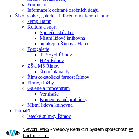
Formuláře
Informace k ochraně osobních údajů
Život v obci, galerie a infocentrum, kemp Hamr
kemp Hamr
Kultura a sport
Společenské akce
Místní lidová knihovna
autokepm Římov - Hamr
Fotogalerie
TJ Sokol Římov
HZS Římov
ZŠ a MŠ Římov
školní aktuality
Římskokatolická farnost Římov
Firmy, služby
Galerie a infocentrum
Vernisáže
Komentované prohlídky
Místní lidová knihovna
Pomalší
letecké snímky Římov
Vytvořil WRS
- Webový Redakční Systém společnosti
W
Partner s.r.o.