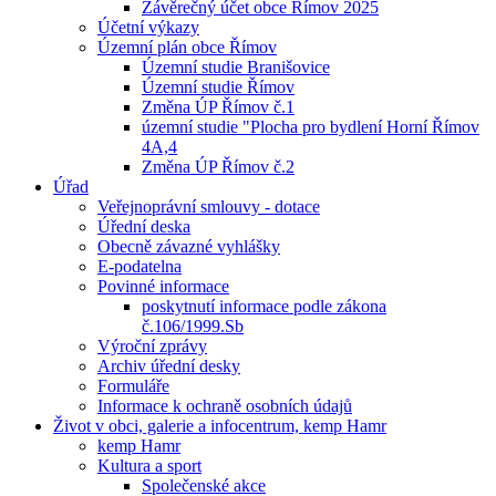
Závěrečný účet obce Římov 2025
Účetní výkazy
Územní plán obce Římov
Územní studie Branišovice
Územní studie Římov
Změna ÚP Římov č.1
územní studie "Plocha pro bydlení Horní Římov
4A,4
Změna ÚP Římov č.2
Úřad
Veřejnoprávní smlouvy - dotace
Úřední deska
Obecně závazné vyhlášky
E-podatelna
Povinné informace
poskytnutí informace podle zákona
č.106/1999.Sb
Výroční zprávy
Archiv úřední desky
Formuláře
Informace k ochraně osobních údajů
Život v obci, galerie a infocentrum, kemp Hamr
kemp Hamr
Kultura a sport
Společenské akce