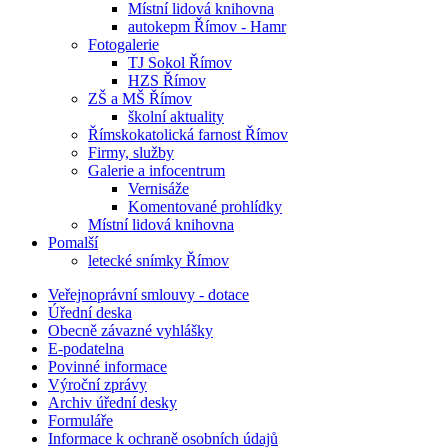
Místní lidová knihovna
autokepm Římov - Hamr
Fotogalerie
TJ Sokol Římov
HZS Římov
ZŠ a MŠ Římov
školní aktuality
Římskokatolická farnost Římov
Firmy, služby
Galerie a infocentrum
Vernisáže
Komentované prohlídky
Místní lidová knihovna
Pomalší
letecké snímky Římov
Veřejnoprávní smlouvy - dotace
Úřední deska
Obecně závazné vyhlášky
E-podatelna
Povinné informace
Výroční zprávy
Archiv úřední desky
Formuláře
Informace k ochraně osobních údajů