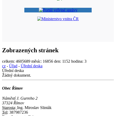
Zobrazených stránek
celkem:
4605689
měsíc:
16856
den:
1152
hodina:
3
cz
-
Úřad
-
Úřední deska
Úřední deska
Žádný dokument.
Obec Římov
Náměstí J. Gurreho 2
37324 Římov
Starosta:
Ing. Miroslav Slinták
Tel:
387987236