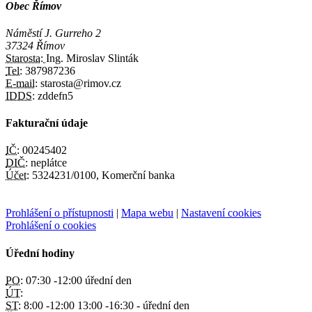
Obec Římov
Náměstí J. Gurreho 2
37324 Římov
Starosta:
Ing. Miroslav Slinták
Tel:
387987236
E-mail:
starosta@rimov.cz
IDDS:
zddefn5
Fakturační údaje
IČ:
00245402
DIČ:
neplátce
Účet:
5324231/0100, Komerční banka
Prohlášení o přístupnosti
|
Mapa webu
|
Nastavení cookies
Prohlášení o cookies
Úřední hodiny
PO:
07:30 -12:00 úřední den
ÚT:
ST:
8:00 -12:00 13:00 -16:30 - úřední den