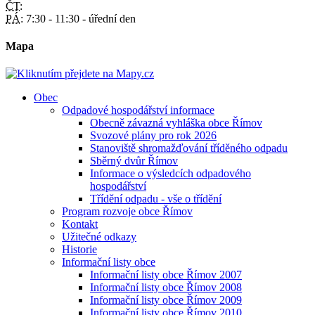
ČT:
PÁ:
7:30 - 11:30 - úřední den
Mapa
Obec
Odpadové hospodářství informace
Obecně závazná vyhláška obce Římov
Svozové plány pro rok 2026
Stanoviště shromažďování tříděného odpadu
Sběrný dvůr Římov
Informace o výsledcích odpadového
hospodářství
Třídění odpadu - vše o třídění
Program rozvoje obce Římov
Kontakt
Užitečné odkazy
Historie
Informační listy obce
Informační listy obce Římov 2007
Informační listy obce Římov 2008
Informační listy obce Římov 2009
Informační listy obce Římov 2010