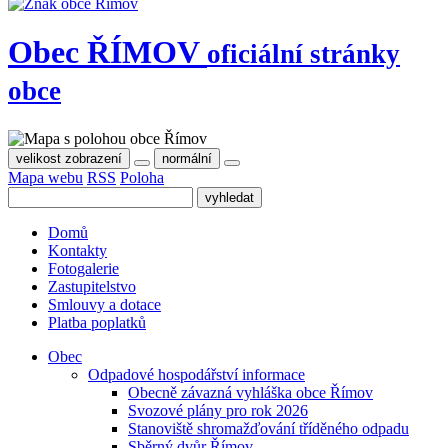
Obec
ŘÍMOV
oficiální stránky
obce
velikost zobrazení
normální
Mapa webu
RSS
Poloha
Domů
Kontakty
Fotogalerie
Zastupitelstvo
Smlouvy a dotace
Platba poplatků
Obec
Odpadové hospodářství informace
Obecně závazná vyhláška obce Římov
Svozové plány pro rok 2026
Stanoviště shromažďování tříděného odpadu
Sběrný dvůr Římov