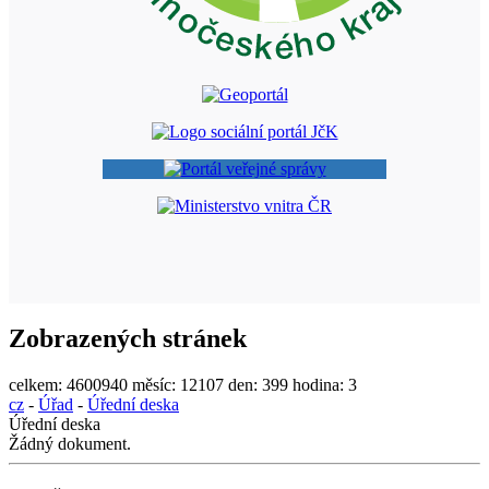
Zobrazených stránek
celkem:
4600940
měsíc:
12107
den:
399
hodina:
3
cz
-
Úřad
-
Úřední deska
Úřední deska
Žádný dokument.