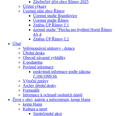
Závěrečný účet obce Římov 2025
Účetní výkazy
Územní plán obce Římov
Územní studie Branišovice
Územní studie Římov
Změna ÚP Římov č.1
územní studie "Plocha pro bydlení Horní Římov
4A,4
Změna ÚP Římov č.2
Úřad
Veřejnoprávní smlouvy - dotace
Úřední deska
Obecně závazné vyhlášky
E-podatelna
Povinné informace
poskytnutí informace podle zákona
č.106/1999.Sb
Výroční zprávy
Archiv úřední desky
Formuláře
Informace k ochraně osobních údajů
Život v obci, galerie a infocentrum, kemp Hamr
kemp Hamr
Kultura a sport
Společenské akce