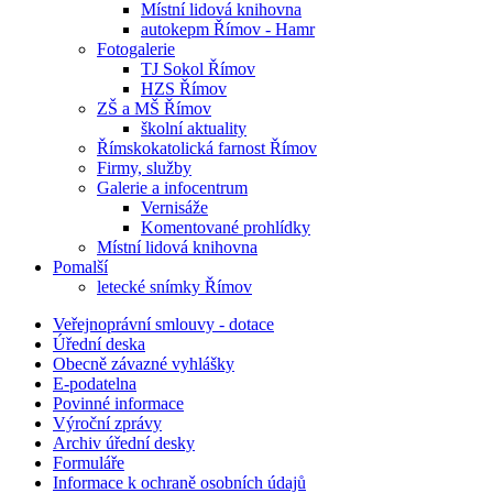
Místní lidová knihovna
autokepm Římov - Hamr
Fotogalerie
TJ Sokol Římov
HZS Římov
ZŠ a MŠ Římov
školní aktuality
Římskokatolická farnost Římov
Firmy, služby
Galerie a infocentrum
Vernisáže
Komentované prohlídky
Místní lidová knihovna
Pomalší
letecké snímky Římov
Veřejnoprávní smlouvy - dotace
Úřední deska
Obecně závazné vyhlášky
E-podatelna
Povinné informace
Výroční zprávy
Archiv úřední desky
Formuláře
Informace k ochraně osobních údajů