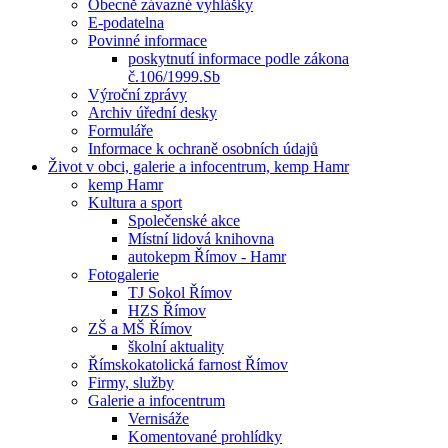
Obecně závazné vyhlášky
E-podatelna
Povinné informace
poskytnutí informace podle zákona
č.106/1999.Sb
Výroční zprávy
Archiv úřední desky
Formuláře
Informace k ochraně osobních údajů
Život v obci, galerie a infocentrum, kemp Hamr
kemp Hamr
Kultura a sport
Společenské akce
Místní lidová knihovna
autokepm Římov - Hamr
Fotogalerie
TJ Sokol Římov
HZS Římov
ZŠ a MŠ Římov
školní aktuality
Římskokatolická farnost Římov
Firmy, služby
Galerie a infocentrum
Vernisáže
Komentované prohlídky