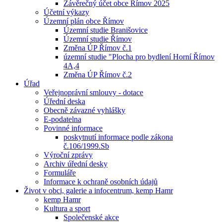
Závěrečný účet obce Římov 2025
Účetní výkazy
Územní plán obce Římov
Územní studie Branišovice
Územní studie Římov
Změna ÚP Římov č.1
územní studie "Plocha pro bydlení Horní Římov
4A,4
Změna ÚP Římov č.2
Úřad
Veřejnoprávní smlouvy - dotace
Úřední deska
Obecně závazné vyhlášky
E-podatelna
Povinné informace
poskytnutí informace podle zákona
č.106/1999.Sb
Výroční zprávy
Archiv úřední desky
Formuláře
Informace k ochraně osobních údajů
Život v obci, galerie a infocentrum, kemp Hamr
kemp Hamr
Kultura a sport
Společenské akce