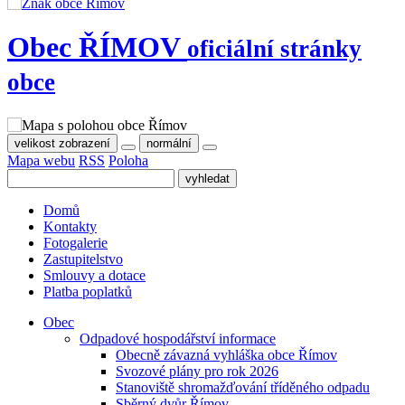
Obec
ŘÍMOV
oficiální stránky
obce
velikost zobrazení
normální
Mapa webu
RSS
Poloha
Domů
Kontakty
Fotogalerie
Zastupitelstvo
Smlouvy a dotace
Platba poplatků
Obec
Odpadové hospodářství informace
Obecně závazná vyhláška obce Římov
Svozové plány pro rok 2026
Stanoviště shromažďování tříděného odpadu
Sběrný dvůr Římov