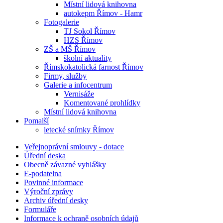
Místní lidová knihovna
autokepm Římov - Hamr
Fotogalerie
TJ Sokol Římov
HZS Římov
ZŠ a MŠ Římov
školní aktuality
Římskokatolická farnost Římov
Firmy, služby
Galerie a infocentrum
Vernisáže
Komentované prohlídky
Místní lidová knihovna
Pomalší
letecké snímky Římov
Veřejnoprávní smlouvy - dotace
Úřední deska
Obecně závazné vyhlášky
E-podatelna
Povinné informace
Výroční zprávy
Archiv úřední desky
Formuláře
Informace k ochraně osobních údajů