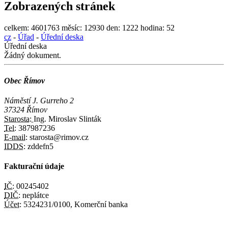
Zobrazených stránek
celkem:
4601763
měsíc:
12930
den:
1222
hodina:
52
cz
-
Úřad
-
Úřední deska
Úřední deska
Žádný dokument.
Obec Římov
Náměstí J. Gurreho 2
37324 Římov
Starosta:
Ing. Miroslav Slinták
Tel:
387987236
E-mail:
starosta@rimov.cz
IDDS:
zddefn5
Fakturační údaje
IČ:
00245402
DIČ:
neplátce
Účet:
5324231/0100, Komerční banka