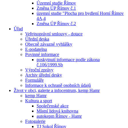
Územní studie Římov
Změna ÚP Římov č.1
územní studie "Plocha pro bydlení Horní Římov
4A,4
Změna ÚP Římov č.2
Úřad
Veřejnoprávní smlouvy - dotace
Úřední deska
Obecně závazné vyhlášky
E-podatelna
Povinné informace
poskytnutí informace podle zákona
č.106/1999.Sb
Výroční zprávy
Archiv úřední desky
Formuláře
Informace k ochraně osobních údajů
Život v obci, galerie a infocentrum, kemp Hamr
kemp Hamr
Kultura a sport
Společenské akce
Místní lidová knihovna
autokepm Římov - Hamr
Fotogalerie
TJ Sokol Římov