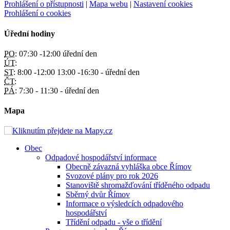
Prohlášení o přístupnosti
|
Mapa webu
|
Nastavení cookies
Prohlášení o cookies
Úřední hodiny
PO:
07:30 -12:00 úřední den
ÚT:
ST:
8:00 -12:00 13:00 -16:30 - úřední den
ČT:
PÁ:
7:30 - 11:30 - úřední den
Mapa
Obec
Odpadové hospodářství informace
Obecně závazná vyhláška obce Římov
Svozové plány pro rok 2026
Stanoviště shromažďování tříděného odpadu
Sběrný dvůr Římov
Informace o výsledcích odpadového
hospodářství
Třídění odpadu - vše o třídění