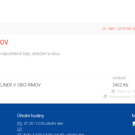
CZ
-
OBEC
-
UŽITEČNÉ O
MOV
a nepotřebné šaty, oblečení a obuv
Velikost
JNER V OBCI ŘÍMOV
2452 Kb
Platný od:
29
Aktualizováno:
29
Úřední hodiny
M
PO:
07:30 -12:00 úřední den
ÚT:
ST:
8:00 -12:00 13:00 -16:30 - úřední den