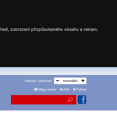
středí, zobrazení přizpůsobeného obsahu a reklam,
normální
velikost zobrazení
Mapa webu
RSS
Poloha