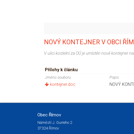
NOVÝ KONTEJNER V OBCI ŘÍ
V ulici kostelní za OÚ je umístěn nově kontejner n
Přílohy k článku
Jméno souboru
Popis
kontejner.doc
NOVÝ KONTE
Obec Římov
Náměstí J. Gurreho 2
37324 Římov