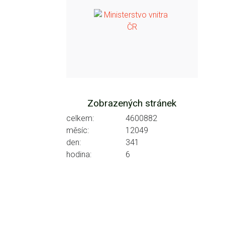
Zobrazených stránek
celkem:
4600882
měsíc:
12049
den:
341
hodina:
6