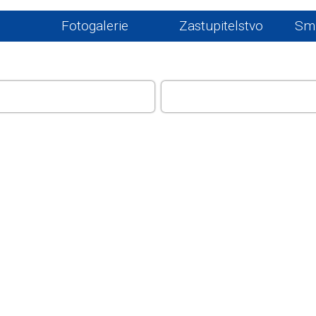
Fotogalerie
Zastupitelstvo
Sml
ÚŘAD
ŽIVOT V OBCI, GALERI
INFOCENTRUM, KEMP H