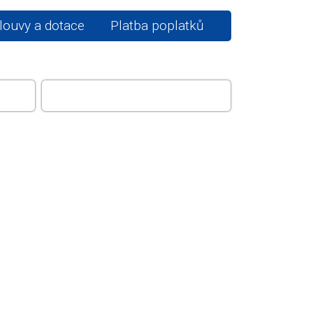
ouvy a dotace
Platba poplatků
E A
POMALŠÍ
AMR