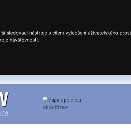
ší sledovací nástroje s cílem vylepšení uživatelského pro
roje návštěvnosti.
OV
bce