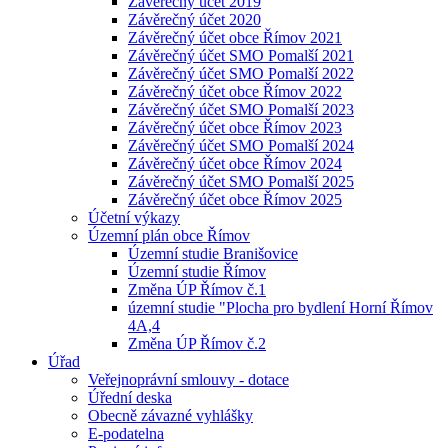
Závěrečný účet 2019
Závěrečný účet 2020
Závěrečný účet obce Římov 2021
Závěrečný účet SMO Pomalší 2021
Závěrečný účet SMO Pomalší 2022
Závěrečný účet obce Římov 2022
Závěrečný účet SMO Pomalší 2023
Závěrečný účet obce Římov 2023
Závěrečný účet SMO Pomalší 2024
Závěrečný účet obce Římov 2024
Závěrečný účet SMO Pomalší 2025
Závěrečný účet obce Římov 2025
Účetní výkazy
Územní plán obce Římov
Územní studie Branišovice
Územní studie Římov
Změna ÚP Římov č.1
územní studie "Plocha pro bydlení Horní Římov
4A,4
Změna ÚP Římov č.2
Úřad
Veřejnoprávní smlouvy - dotace
Úřední deska
Obecně závazné vyhlášky
E-podatelna