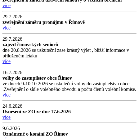
více
29.7.2026
zveřejnění záměru pronájmu v Římově
více
29.7.2026
zájezd římovských seniorů
dne 20.8.2026 se uskuteční zase krásný výlet , bližší informace v
přiloženém letáku
více
16.7.2026
volby do zastupilstev obce Římov
ve dnech 9-10.10.2026 se uskuteční volby do zastupitelstva obce
.Zveřejnění o sídle volebného obvodu a počtu členů volební komise.
více
24.6.2026
Usnesení ze ZO ze dne 17.6.2026
více
9.6.2026
Oznámené o konání ZO Římov