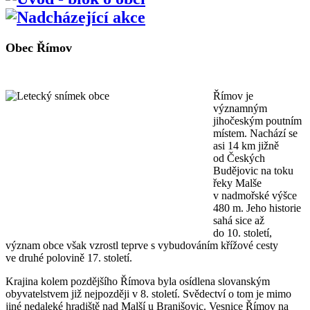
Obec Římov
Římov je
významným
jihočeským poutním
místem. Nachází se
asi 14 km jižně
od Českých
Budějovic na toku
řeky Malše
v nadmořské výšce
480 m. Jeho historie
sahá sice až
do 10. století,
význam obce však vzrostl teprve s vybudováním křížové cesty
ve druhé polovině 17. století.
Krajina kolem pozdějšího Římova byla osídlena slovanským
obyvatelstvem již nejpozději v 8. století. Svědectví o tom je mimo
jiné nedaleké hradiště nad Malší u Branišovic. Vesnice Římov na