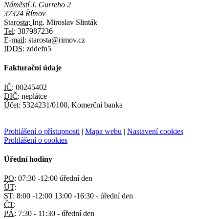
Náměstí J. Gurreho 2
37324 Římov
Starosta:
Ing. Miroslav Slinták
Tel:
387987236
E-mail:
starosta@rimov.cz
IDDS:
zddefn5
Fakturační údaje
IČ:
00245402
DIČ:
neplátce
Účet:
5324231/0100, Komerční banka
Prohlášení o přístupnosti
|
Mapa webu
|
Nastavení cookies
Prohlášení o cookies
Úřední hodiny
PO:
07:30 -12:00 úřední den
ÚT:
ST:
8:00 -12:00 13:00 -16:30 - úřední den
ČT:
PÁ:
7:30 - 11:30 - úřední den