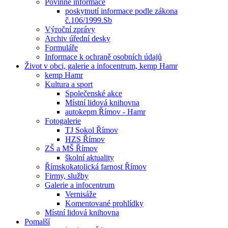
Povinné informace
poskytnutí informace podle zákona
č.106/1999.Sb
Výroční zprávy
Archiv úřední desky
Formuláře
Informace k ochraně osobních údajů
Život v obci, galerie a infocentrum, kemp Hamr
kemp Hamr
Kultura a sport
Společenské akce
Místní lidová knihovna
autokepm Římov - Hamr
Fotogalerie
TJ Sokol Římov
HZS Římov
ZŠ a MŠ Římov
školní aktuality
Římskokatolická farnost Římov
Firmy, služby
Galerie a infocentrum
Vernisáže
Komentované prohlídky
Místní lidová knihovna
Pomalší