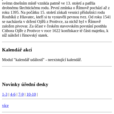
svémn dnešním místě vznikla patrně ve 13. století a patřila
drobnému šlechtickému rodu. První zmínka o Římově pochází až z
roku 1395. Na počátku 15. století získali vesnici příslušníci rodu
Roubíků z Hlavatec, kteří si tu vystavěli pevnou tvrz. Od roku 1541
se nacházela v držení Ojířů z Protivce, za nichž byl v Římově
založen pivovar. Za účast v českém stavovském povstání postihla
Ctibora Ojíře z Protivce v roce 1622 konfiskace té části majetku, k
níž náležel i římovský statek.
Kalendář akcí
Modul "kalendář událostí" - neexistující kalendář.
Novinky úřední desky
1-3
|
4-6
|
7-9
|
10-10
|
více