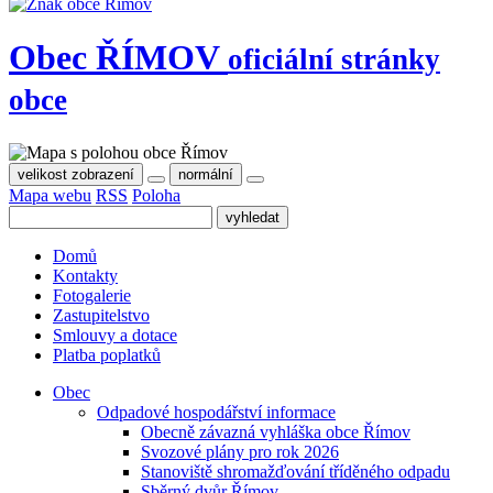
Obec
ŘÍMOV
oficiální stránky
obce
velikost zobrazení
normální
Mapa webu
RSS
Poloha
Domů
Kontakty
Fotogalerie
Zastupitelstvo
Smlouvy a dotace
Platba poplatků
Obec
Odpadové hospodářství informace
Obecně závazná vyhláška obce Římov
Svozové plány pro rok 2026
Stanoviště shromažďování tříděného odpadu
Sběrný dvůr Římov