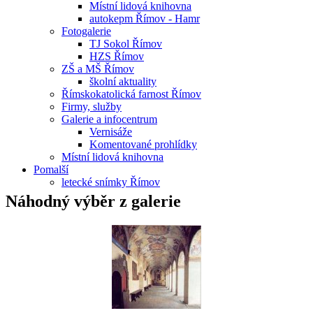
Místní lidová knihovna
autokepm Římov - Hamr
Fotogalerie
TJ Sokol Římov
HZS Římov
ZŠ a MŠ Římov
školní aktuality
Římskokatolická farnost Římov
Firmy, služby
Galerie a infocentrum
Vernisáže
Komentované prohlídky
Místní lidová knihovna
Pomalší
letecké snímky Římov
Náhodný výběr z galerie