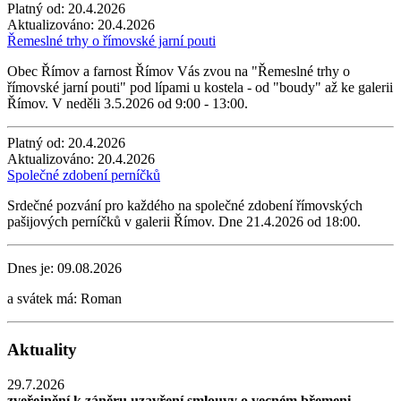
Platný od:
20.4.2026
Aktualizováno:
20.4.2026
Řemeslné trhy o římovské jarní pouti
Obec Římov a farnost Římov Vás zvou na "Řemeslné trhy o
římovské jarní pouti" pod lípami u kostela - od "boudy" až ke galerii
Římov. V neděli 3.5.2026 od 9:00 - 13:00.
Platný od:
20.4.2026
Aktualizováno:
20.4.2026
Společné zdobení perníčků
Srdečné pozvání pro každého na společné zdobení římovských
pašijových perníčků v galerii Římov. Dne 21.4.2026 od 18:00.
Dnes je:
09.08.2026
a svátek má:
Roman
Aktuality
29.7.2026
zveřejnění k záněru uzavření smlouvy o vecném břemeni