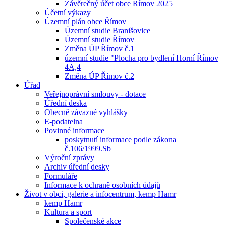
Závěrečný účet obce Římov 2025
Účetní výkazy
Územní plán obce Římov
Územní studie Branišovice
Územní studie Římov
Změna ÚP Římov č.1
územní studie "Plocha pro bydlení Horní Římov
4A,4
Změna ÚP Římov č.2
Úřad
Veřejnoprávní smlouvy - dotace
Úřední deska
Obecně závazné vyhlášky
E-podatelna
Povinné informace
poskytnutí informace podle zákona
č.106/1999.Sb
Výroční zprávy
Archiv úřední desky
Formuláře
Informace k ochraně osobních údajů
Život v obci, galerie a infocentrum, kemp Hamr
kemp Hamr
Kultura a sport
Společenské akce