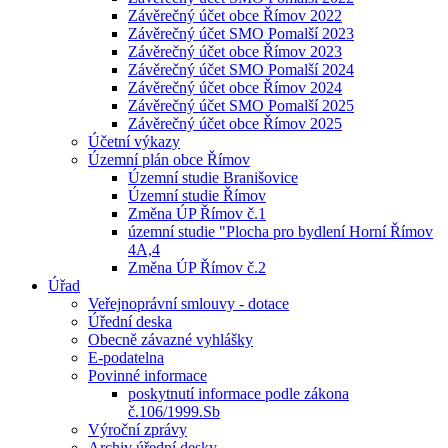
Závěrečný účet obce Římov 2022
Závěrečný účet SMO Pomalší 2023
Závěrečný účet obce Římov 2023
Závěrečný účet SMO Pomalší 2024
Závěrečný účet obce Římov 2024
Závěrečný účet SMO Pomalší 2025
Závěrečný účet obce Římov 2025
Účetní výkazy
Územní plán obce Římov
Územní studie Branišovice
Územní studie Římov
Změna ÚP Římov č.1
územní studie "Plocha pro bydlení Horní Římov
4A,4
Změna ÚP Římov č.2
Úřad
Veřejnoprávní smlouvy - dotace
Úřední deska
Obecně závazné vyhlášky
E-podatelna
Povinné informace
poskytnutí informace podle zákona
č.106/1999.Sb
Výroční zprávy
Archiv úřední desky