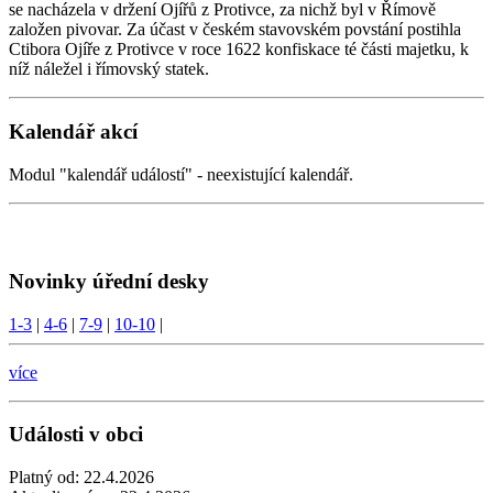
se nacházela v držení Ojířů z Protivce, za nichž byl v Římově
založen pivovar. Za účast v českém stavovském povstání postihla
Ctibora Ojíře z Protivce v roce 1622 konfiskace té části majetku, k
níž náležel i římovský statek.
Kalendář akcí
Modul "kalendář událostí" - neexistující kalendář.
Novinky úřední desky
1-3
|
4-6
|
7-9
|
10-10
|
více
Události v obci
Platný od:
22.4.2026