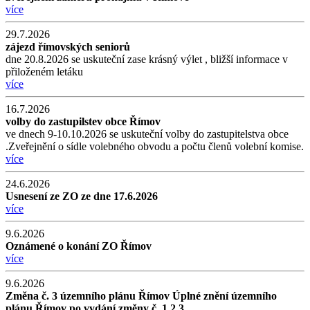
více
29.7.2026
zájezd římovských seniorů
dne 20.8.2026 se uskuteční zase krásný výlet , bližší informace v
přiloženém letáku
více
16.7.2026
volby do zastupilstev obce Římov
ve dnech 9-10.10.2026 se uskuteční volby do zastupitelstva obce
.Zveřejnění o sídle volebného obvodu a počtu členů volební komise.
více
24.6.2026
Usnesení ze ZO ze dne 17.6.2026
více
9.6.2026
Oznámené o konání ZO Římov
více
9.6.2026
Změna č. 3 územního plánu Římov Úplné znění územního
plánu Římov po vydání změny č. 1,2,3