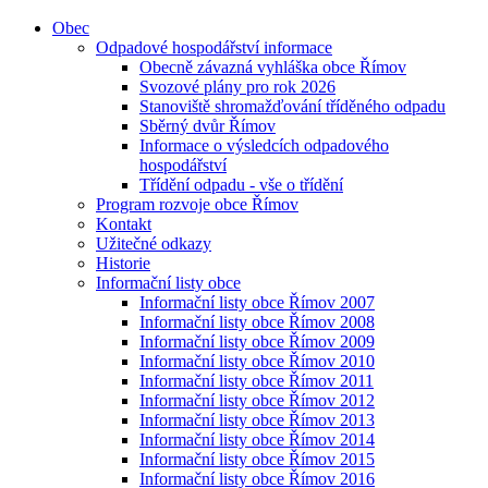
Obec
Odpadové hospodářství informace
Obecně závazná vyhláška obce Římov
Svozové plány pro rok 2026
Stanoviště shromažďování tříděného odpadu
Sběrný dvůr Římov
Informace o výsledcích odpadového
hospodářství
Třídění odpadu - vše o třídění
Program rozvoje obce Římov
Kontakt
Užitečné odkazy
Historie
Informační listy obce
Informační listy obce Římov 2007
Informační listy obce Římov 2008
Informační listy obce Římov 2009
Informační listy obce Římov 2010
Informační listy obce Římov 2011
Informační listy obce Římov 2012
Informační listy obce Římov 2013
Informační listy obce Římov 2014
Informační listy obce Římov 2015
Informační listy obce Římov 2016