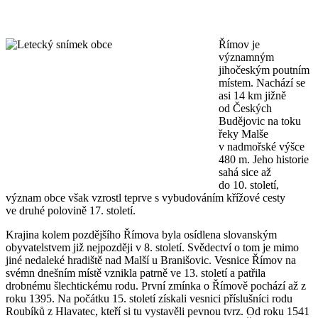
Římov je
významným
jihočeským poutním
místem. Nachází se
asi 14 km jižně
od Českých
Budějovic na toku
řeky Malše
v nadmořské výšce
480 m. Jeho historie
sahá sice až
do 10. století,
význam obce však vzrostl teprve s vybudováním křížové cesty
ve druhé polovině 17. století.
Krajina kolem pozdějšího Římova byla osídlena slovanským
obyvatelstvem již nejpozději v 8. století. Svědectví o tom je mimo
jiné nedaleké hradiště nad Malší u Branišovic. Vesnice Římov na
svémn dnešním místě vznikla patrně ve 13. století a patřila
drobnému šlechtickému rodu. První zmínka o Římově pochází až z
roku 1395. Na počátku 15. století získali vesnici příslušníci rodu
Roubíků z Hlavatec, kteří si tu vystavěli pevnou tvrz. Od roku 1541