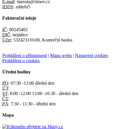
E-mail:
starosta@rimov.cz
IDDS:
zddefn5
Fakturační údaje
IČ:
00245402
DIČ:
neplátce
Účet:
5324231/0100, Komerční banka
Prohlášení o přístupnosti
|
Mapa webu
|
Nastavení cookies
Prohlášení o cookies
Úřední hodiny
PO:
07:30 -12:00 úřední den
ÚT:
ST:
8:00 -12:00 13:00 -16:30 - úřední den
ČT:
PÁ:
7:30 - 11:30 - úřední den
Mapa