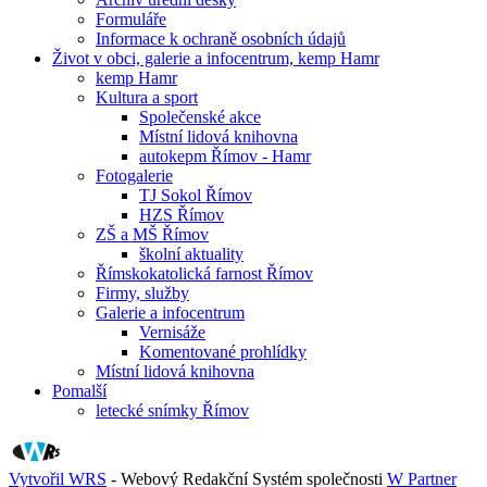
Formuláře
Informace k ochraně osobních údajů
Život v obci, galerie a infocentrum, kemp Hamr
kemp Hamr
Kultura a sport
Společenské akce
Místní lidová knihovna
autokepm Římov - Hamr
Fotogalerie
TJ Sokol Římov
HZS Římov
ZŠ a MŠ Římov
školní aktuality
Římskokatolická farnost Římov
Firmy, služby
Galerie a infocentrum
Vernisáže
Komentované prohlídky
Místní lidová knihovna
Pomalší
letecké snímky Římov
Vytvořil WRS
- Webový Redakční Systém společnosti
W Partner