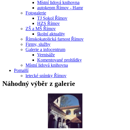
Místní lidová knihovna
autokepm Římov - Hamr
Fotogalerie
TJ Sokol Římov
HZS Římov
ZŠ a MŠ Římov
školní aktuality
Římskokatolická farnost Římov
Firmy, služby
Galerie a infocentrum
Vernisáže
Komentované prohlídky
Místní lidová knihovna
Pomalší
letecké snímky Římov
Náhodný výběr z galerie