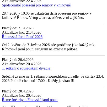
Aktualizováno:
22.4.2026
Společenské posezení pro seniory v knihovně
28.4.2026 v 10:00 se uskuteční další posezení pro seniory v
knihovně Římov. Vstup zdarma, občerstvení zajištěno.
Platný od:
21.4.2026
Aktualizováno:
21.4.2026
Římovská Jarní Pouť 2026
Od 2. května do 3. května 2026 zde proběhne jako každý rok
Římovská jarní pouť. Program naleznete v příloze.
Platný od:
20.4.2026
Aktualizováno:
20.4.2026
1. setkání o sousedském divadle
Srdečně zveme na 1. setkání o sousedském divadle, ve čtvrtek 23.4.
2026 Pod ořechem od 17:00 - Každý je vítán !!!
Platný od:
20.4.2026
Aktualizováno:
20.4.2026
Řemeslné trhy o římovské jarní pouti