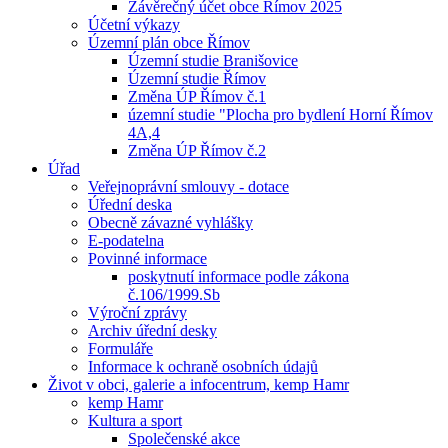
Závěrečný účet obce Římov 2025
Účetní výkazy
Územní plán obce Římov
Územní studie Branišovice
Územní studie Římov
Změna ÚP Římov č.1
územní studie "Plocha pro bydlení Horní Římov
4A,4
Změna ÚP Římov č.2
Úřad
Veřejnoprávní smlouvy - dotace
Úřední deska
Obecně závazné vyhlášky
E-podatelna
Povinné informace
poskytnutí informace podle zákona
č.106/1999.Sb
Výroční zprávy
Archiv úřední desky
Formuláře
Informace k ochraně osobních údajů
Život v obci, galerie a infocentrum, kemp Hamr
kemp Hamr
Kultura a sport
Společenské akce