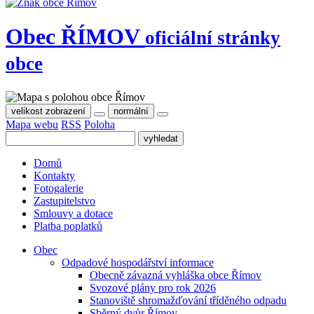
Obec
ŘÍMOV
oficiální stránky
obce
velikost zobrazení
normální
Mapa webu
RSS
Poloha
Domů
Kontakty
Fotogalerie
Zastupitelstvo
Smlouvy a dotace
Platba poplatků
Obec
Odpadové hospodářství informace
Obecně závazná vyhláška obce Římov
Svozové plány pro rok 2026
Stanoviště shromažďování tříděného odpadu
Sběrný dvůr Římov