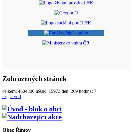
Zobrazených stránek
celkem:
4604806
měsíc:
15973
den:
269
hodina:
7
cz
-
Úvod
Obec Římov