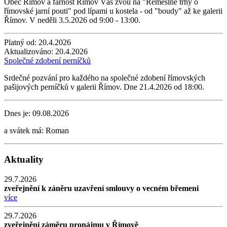
Obec Římov a farnost Římov Vás zvou na "Řemeslné trhy o
římovské jarní pouti" pod lípami u kostela - od "boudy" až ke galerii
Římov. V neděli 3.5.2026 od 9:00 - 13:00.
Platný od:
20.4.2026
Aktualizováno:
20.4.2026
Společné zdobení perníčků
Srdečné pozvání pro každého na společné zdobení římovských
pašijových perníčků v galerii Římov. Dne 21.4.2026 od 18:00.
Dnes je:
09.08.2026
a svátek má:
Roman
Aktuality
29.7.2026
zveřejnění k záněru uzavření smlouvy o vecném břemeni
více
29.7.2026
zveřejnění záměru pronájmu v Římově