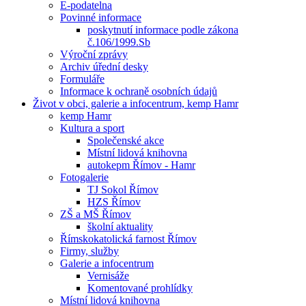
E-podatelna
Povinné informace
poskytnutí informace podle zákona
č.106/1999.Sb
Výroční zprávy
Archiv úřední desky
Formuláře
Informace k ochraně osobních údajů
Život v obci, galerie a infocentrum, kemp Hamr
kemp Hamr
Kultura a sport
Společenské akce
Místní lidová knihovna
autokepm Římov - Hamr
Fotogalerie
TJ Sokol Římov
HZS Římov
ZŠ a MŠ Římov
školní aktuality
Římskokatolická farnost Římov
Firmy, služby
Galerie a infocentrum
Vernisáže
Komentované prohlídky
Místní lidová knihovna