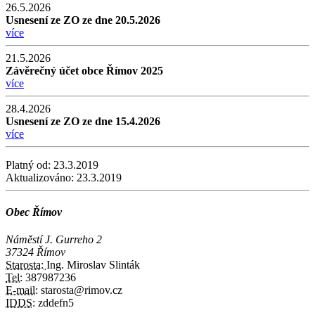
26.5.2026
Usnesení ze ZO ze dne 20.5.2026
více
21.5.2026
Závěrečný účet obce Římov 2025
více
28.4.2026
Usnesení ze ZO ze dne 15.4.2026
více
Platný od:
23.3.2019
Aktualizováno:
23.3.2019
Obec Římov
Náměstí J. Gurreho 2
37324 Římov
Starosta:
Ing. Miroslav Slinták
Tel:
387987236
E-mail:
starosta@rimov.cz
IDDS:
zddefn5