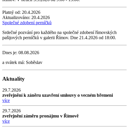
Platný od:
20.4.2026
Aktualizováno:
20.4.2026
Společné zdobení perníčků
Srdečné pozvání pro každého na společné zdobení římovských
pašijových perníčků v galerii Římov. Dne 21.4.2026 od 18:00.
Dnes je:
08.08.2026
a svátek má:
Soběslav
Aktuality
29.7.2026
zveřejnění k záněru uzavření smlouvy o vecném břemeni
více
29.7.2026
zveřejnění záměru pronájmu v Římově
více