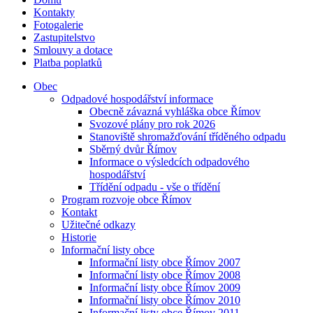
Kontakty
Fotogalerie
Zastupitelstvo
Smlouvy a dotace
Platba poplatků
Obec
Odpadové hospodářství informace
Obecně závazná vyhláška obce Římov
Svozové plány pro rok 2026
Stanoviště shromažďování tříděného odpadu
Sběrný dvůr Římov
Informace o výsledcích odpadového
hospodářství
Třídění odpadu - vše o třídění
Program rozvoje obce Římov
Kontakt
Užitečné odkazy
Historie
Informační listy obce
Informační listy obce Římov 2007
Informační listy obce Římov 2008
Informační listy obce Římov 2009
Informační listy obce Římov 2010
Informační listy obce Římov 2011