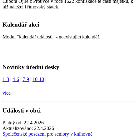
Ctibora Ojíře z Protivce v roce 1622 konfiskace té části majetku, k
níž náležel i římovský statek.
Kalendář akcí
Modul "kalendář událostí" - neexistující kalendář.
Novinky úřední desky
1-3
|
4-6
|
7-9
|
10-10
|
více
Události v obci
Platný od:
22.4.2026
Aktualizováno:
22.4.2026
Společenské posezení pro seniory v knihovně