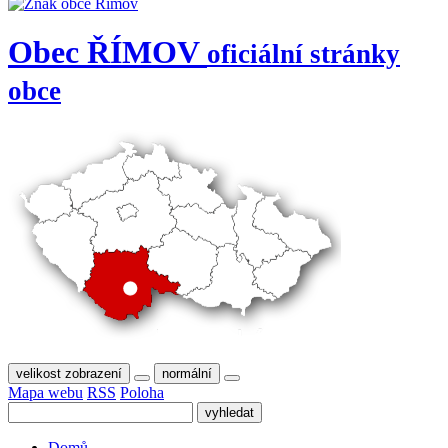
Obec
ŘÍMOV
oficiální stránky
obce
velikost zobrazení
normální
Mapa webu
RSS
Poloha
Domů