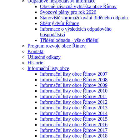
Odpadové hospodářství informace
Obecně závazná vyhláška obce Římov
Svozové plány pro rok 2026
Stanoviště shromažďování tříděného odpadu
Sběrný dvůr Římov
Informace o výsledcích odpadového
hospodářství
Třídění odpadu - vše o třídění
Program rozvoje obce Římov
Kontakt
Užitečné odkazy
Historie
Informační listy obce
Informační listy obce Římov 2007
Informační listy obce Římov 2008
Informační listy obce Římov 2009
Informační listy obce Římov 2010
Informační listy obce Římov 2011
Informační listy obce Římov 2012
Informační listy obce Římov 2013
Informační listy obce Římov 2014
Informační listy obce Římov 2015
Informační listy obce Římov 2016
Informační listy obce Římov 2017
Informační listy obce Římov 2018