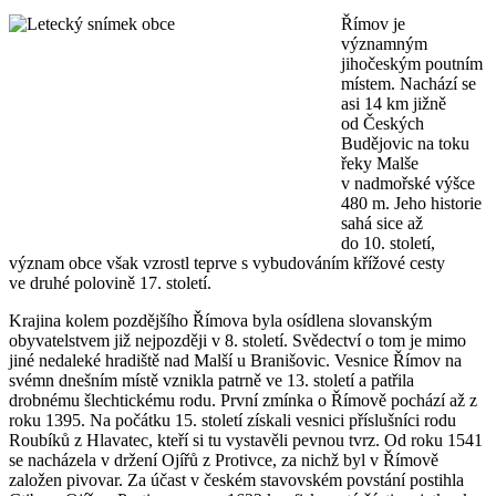
Římov je
významným
jihočeským poutním
místem. Nachází se
asi 14 km jižně
od Českých
Budějovic na toku
řeky Malše
v nadmořské výšce
480 m. Jeho historie
sahá sice až
do 10. století,
význam obce však vzrostl teprve s vybudováním křížové cesty
ve druhé polovině 17. století.
Krajina kolem pozdějšího Římova byla osídlena slovanským
obyvatelstvem již nejpozději v 8. století. Svědectví o tom je mimo
jiné nedaleké hradiště nad Malší u Branišovic. Vesnice Římov na
svémn dnešním místě vznikla patrně ve 13. století a patřila
drobnému šlechtickému rodu. První zmínka o Římově pochází až z
roku 1395. Na počátku 15. století získali vesnici příslušníci rodu
Roubíků z Hlavatec, kteří si tu vystavěli pevnou tvrz. Od roku 1541
se nacházela v držení Ojířů z Protivce, za nichž byl v Římově
založen pivovar. Za účast v českém stavovském povstání postihla