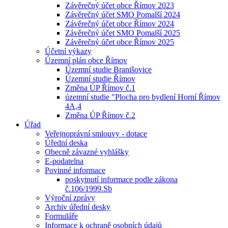
Závěrečný účet obce Římov 2023
Závěrečný účet SMO Pomalší 2024
Závěrečný účet obce Římov 2024
Závěrečný účet SMO Pomalší 2025
Závěrečný účet obce Římov 2025
Účetní výkazy
Územní plán obce Římov
Územní studie Branišovice
Územní studie Římov
Změna ÚP Římov č.1
územní studie "Plocha pro bydlení Horní Římov
4A,4
Změna ÚP Římov č.2
Úřad
Veřejnoprávní smlouvy - dotace
Úřední deska
Obecně závazné vyhlášky
E-podatelna
Povinné informace
poskytnutí informace podle zákona
č.106/1999.Sb
Výroční zprávy
Archiv úřední desky
Formuláře
Informace k ochraně osobních údajů