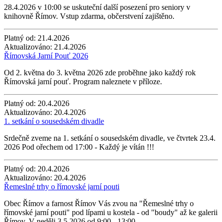
28.4.2026 v 10:00 se uskuteční další posezení pro seniory v
knihovně Římov. Vstup zdarma, občerstvení zajištěno.
Platný od:
21.4.2026
Aktualizováno:
21.4.2026
Římovská Jarní Pouť 2026
Od 2. května do 3. května 2026 zde proběhne jako každý rok
Římovská jarní pouť. Program naleznete v příloze.
Platný od:
20.4.2026
Aktualizováno:
20.4.2026
1. setkání o sousedském divadle
Srdečně zveme na 1. setkání o sousedském divadle, ve čtvrtek 23.4.
2026 Pod ořechem od 17:00 - Každý je vítán !!!
Platný od:
20.4.2026
Aktualizováno:
20.4.2026
Řemeslné trhy o římovské jarní pouti
Obec Římov a farnost Římov Vás zvou na "Řemeslné trhy o
římovské jarní pouti" pod lípami u kostela - od "boudy" až ke galerii
Římov. V neděli 3.5.2026 od 9:00 - 13:00.