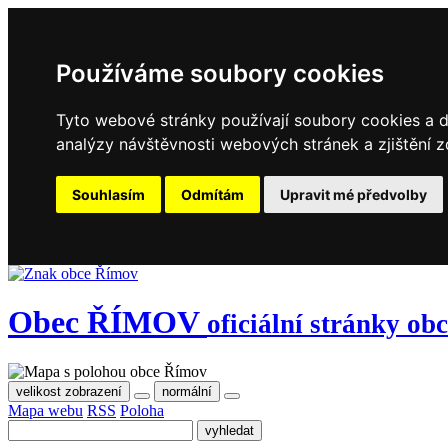
Používáme soubory cookies
Tyto webové stránky používají soubory cookies a da
analýzy návštěvnosti webových stránek a zjištění z
Souhlasím
Odmítám
Upravit mé předvolby
Obec
ŘÍMOV
oficiální stránky ob
velikost zobrazení
normální
Mapa webu
RSS
Poloha