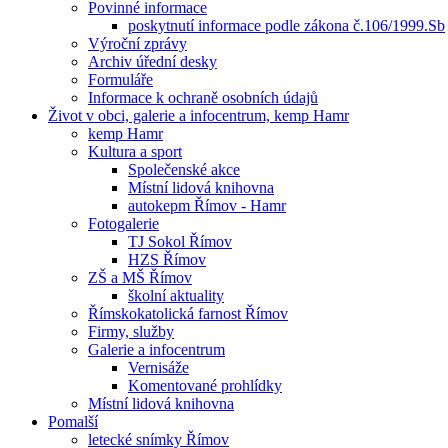
Povinné informace
poskytnutí informace podle zákona č.106/1999.Sb
Výroční zprávy
Archiv úřední desky
Formuláře
Informace k ochraně osobních údajů
Život v obci, galerie a infocentrum, kemp Hamr
kemp Hamr
Kultura a sport
Společenské akce
Místní lidová knihovna
autokepm Římov - Hamr
Fotogalerie
TJ Sokol Římov
HZS Římov
ZŠ a MŠ Římov
školní aktuality
Římskokatolická farnost Římov
Firmy, služby
Galerie a infocentrum
Vernisáže
Komentované prohlídky
Místní lidová knihovna
Pomalší
letecké snímky Římov