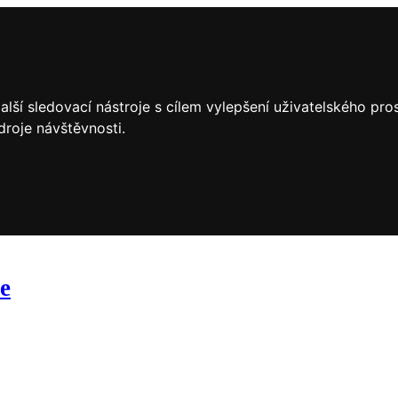
lší sledovací nástroje s cílem vylepšení uživatelského pr
droje návštěvnosti.
ce