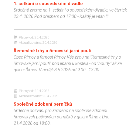
1. setkání o sousedském divadle
Srdečně zveme na 1. setkání o sousedském divadle, ve čtvrtek
23.4. 2026 Pod ořechem od 17:00 - Každý je vítán !!!
Platný od:
20.4.2026
Aktualizováno:
20.4.2026
Řemeslné trhy o římovské jarní pouti
Obec Římov a farnost Římov Vás zvou na "Řemeslné trhy o
římovské jarní pouti" pod lípami u kostela - od "boudy" až ke
galerii Římov. V neděli 3.5.2026 od 9:00 - 13:00.
Platný od:
20.4.2026
Aktualizováno:
20.4.2026
Společné zdobení perníčků
Srdečné pozvání pro každého na společné zdobení
římovských pašijových perníčků v galerii Římov. Dne
21.4.2026 od 18:00.