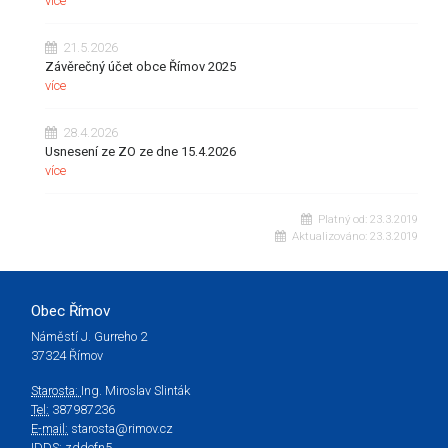
více
21.5.2026
Závěrečný účet obce Římov 2025
více
28.4.2026
Usnesení ze ZO ze dne 15.4.2026
více
Platný od:
23.3.2019
Aktualizováno:
23.3.2019
Obec Římov
Náměstí J. Gurreho 2
37324 Římov
Starosta:
Ing. Miroslav Slinták
Tel:
387987236
E-mail:
starosta@rimov.cz
IDDS:
zddefn5