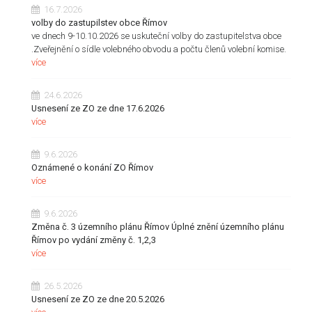
16.7.2026
volby do zastupilstev obce Římov
ve dnech 9-10.10.2026 se uskuteční volby do zastupitelstva obce
.Zveřejnění o sídle volebného obvodu a počtu členů volební komise.
více
24.6.2026
Usnesení ze ZO ze dne 17.6.2026
více
9.6.2026
Oznámené o konání ZO Římov
více
9.6.2026
Změna č. 3 územního plánu Římov Úplné znění územního plánu
Římov po vydání změny č. 1,2,3
více
26.5.2026
Usnesení ze ZO ze dne 20.5.2026