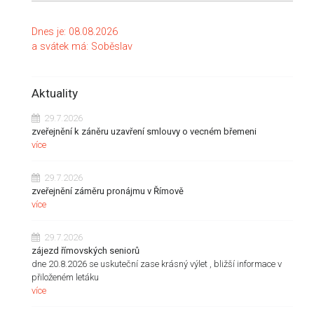
Dnes je:
08.08.2026
a svátek má:
Soběslav
Aktuality
29.7.2026
zveřejnění k záněru uzavření smlouvy o vecném břemeni
více
29.7.2026
zveřejnění záměru pronájmu v Římově
více
29.7.2026
zájezd římovských seniorů
dne 20.8.2026 se uskuteční zase krásný výlet , bližší informace v
přiloženém letáku
více