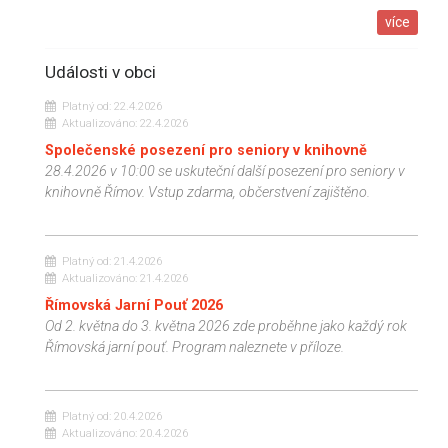
více
Události v obci
Platný od:
22.4.2026
Aktualizováno:
22.4.2026
Společenské posezení pro seniory v knihovně
28.4.2026 v 10:00 se uskuteční další posezení pro seniory v
knihovně Římov. Vstup zdarma, občerstvení zajištěno.
Platný od:
21.4.2026
Aktualizováno:
21.4.2026
Římovská Jarní Pouť 2026
Od 2. května do 3. května 2026 zde proběhne jako každý rok
Římovská jarní pouť. Program naleznete v příloze.
Platný od:
20.4.2026
Aktualizováno:
20.4.2026