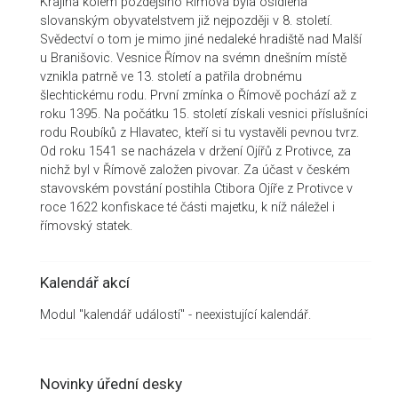
Krajina kolem pozdějšího Římova byla osídlena
slovanským obyvatelstvem již nejpozději v 8. století.
Svědectví o tom je mimo jiné nedaleké hradiště nad Malší
u Branišovic. Vesnice Římov na svémn dnešním místě
vznikla patrně ve 13. století a patřila drobnému
šlechtickému rodu. První zmínka o Římově pochází až z
roku 1395. Na počátku 15. století získali vesnici příslušníci
rodu Roubíků z Hlavatec, kteří si tu vystavěli pevnou tvrz.
Od roku 1541 se nacházela v držení Ojířů z Protivce, za
nichž byl v Římově založen pivovar. Za účast v českém
stavovském povstání postihla Ctibora Ojíře z Protivce v
roce 1622 konfiskace té části majetku, k níž náležel i
římovský statek.
Kalendář akcí
Modul "kalendář událostí" - neexistující kalendář.
Novinky úřední desky