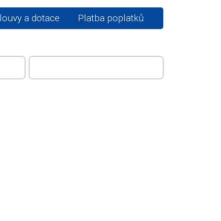
ouvy a dotace
Platba poplatků
E A
POMALŠÍ
AMR