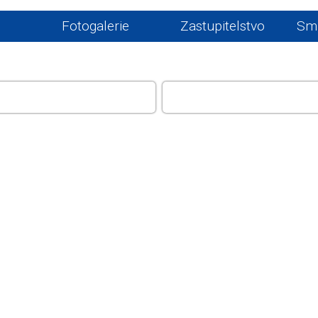
Fotogalerie
Zastupitelstvo
Sml
ÚŘAD
ŽIVOT V OBCI, GALERI
INFOCENTRUM, KEMP H