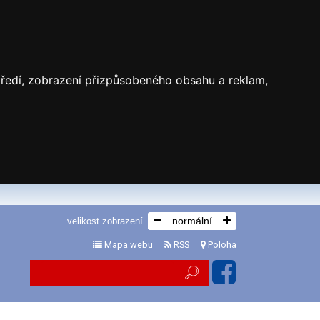
středí, zobrazení přizpůsobeného obsahu a reklam,
normální
velikost zobrazení
Mapa webu
RSS
Poloha