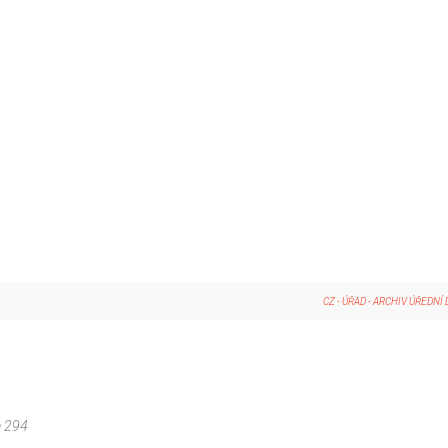
CZ
-
ÚŘAD
-
ARCHIV ÚŘEDNÍ
a 294