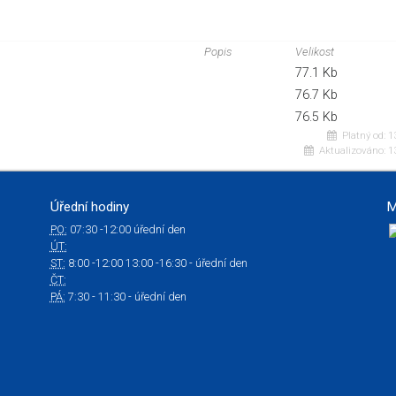
Popis
Velikost
77.1 Kb
76.7 Kb
76.5 Kb
Platný od:
13
Aktualizováno:
13
Úřední hodiny
M
PO:
07:30 -12:00 úřední den
ÚT:
ST:
8:00 -12:00 13:00 -16:30 - úřední den
ČT:
PÁ:
7:30 - 11:30 - úřední den