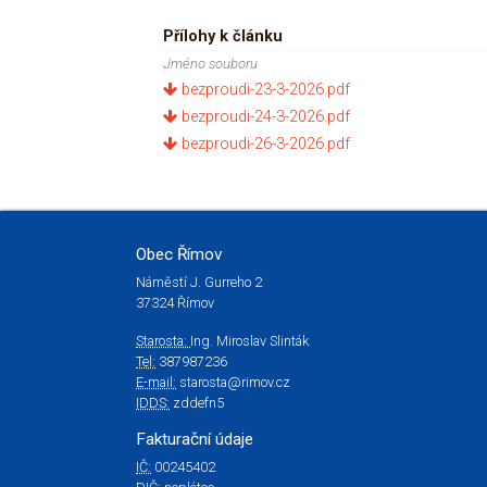
Přílohy k článku
Jméno souboru
bezproudi-23-3-2026.pdf
bezproudi-24-3-2026.pdf
bezproudi-26-3-2026.pdf
Obec Římov
Náměstí J. Gurreho 2
37324 Římov
Starosta:
Ing. Miroslav Slinták
Tel:
387987236
E-mail:
starosta@rimov.cz
IDDS:
zddefn5
Fakturační údaje
IČ:
00245402