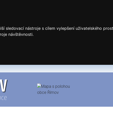
ší sledovací nástroje s cílem vylepšení uživatelského pro
roje návštěvnosti.
OV
bce